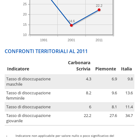
25
22.2
20
14.6
15
10
1991
2001
2011
CONFRONTI TERRITORIALI AL 2011
Carbonara
Indicatore
Scrivia
Piemonte
Italia
Tasso di disoccupazione
4.3
6.9
9.8
maschile
Tasso di disoccupazione
8.2
9.6
13.6
femminile
Tasso di disoccupazione
6
8.1
11.4
Tasso di disoccupazione
22.2
27.6
34.7
giovanile
-
Indicatore non applicabile per valore nullo o poco significativo del