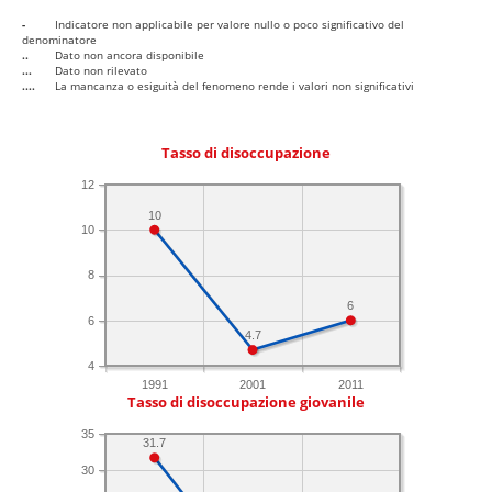
-
Indicatore non applicabile per valore nullo o poco significativo del
denominatore
..
Dato non ancora disponibile
...
Dato non rilevato
....
La mancanza o esiguità del fenomeno rende i valori non significativi
Tasso di disoccupazione
12
10
10
8
6
6
4.7
4
1991
2001
2011
Tasso di disoccupazione giovanile
35
31.7
30