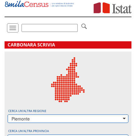
Vai
direttamente
a:
Contenuto
Ricerca
Toggle
navigation
.
CARBONARA SCRIVIA
CERCA UN'ALTRA REGIONE
Piemonte
CERCA UN'ALTRA PROVINCIA