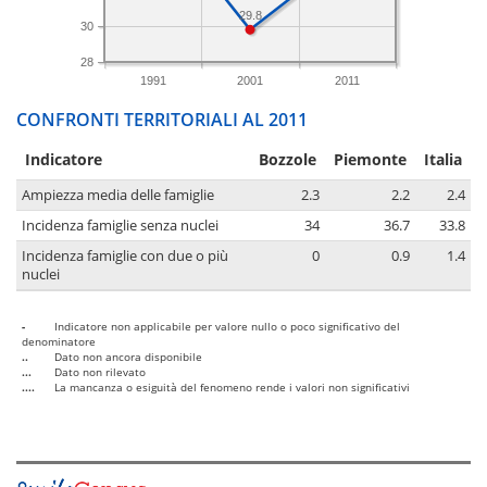
29.8
30
28
1991
2001
2011
CONFRONTI TERRITORIALI AL 2011
Indicatore
Bozzole
Piemonte
Italia
Ampiezza media delle famiglie
2.3
2.2
2.4
Incidenza famiglie senza nuclei
34
36.7
33.8
Incidenza famiglie con due o più
0
0.9
1.4
nuclei
-
Indicatore non applicabile per valore nullo o poco significativo del
denominatore
..
Dato non ancora disponibile
...
Dato non rilevato
....
La mancanza o esiguità del fenomeno rende i valori non significativi