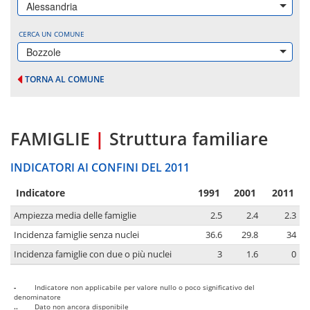
Alessandria
CERCA UN COMUNE
Bozzole
TORNA AL COMUNE
FAMIGLIE
|
Struttura familiare
INDICATORI AI CONFINI DEL 2011
Indicatore
1991
2001
2011
Ampiezza media delle famiglie
2.5
2.4
2.3
Incidenza famiglie senza nuclei
36.6
29.8
34
Incidenza famiglie con due o più nuclei
3
1.6
0
-
Indicatore non applicabile per valore nullo o poco significativo del
denominatore
..
Dato non ancora disponibile