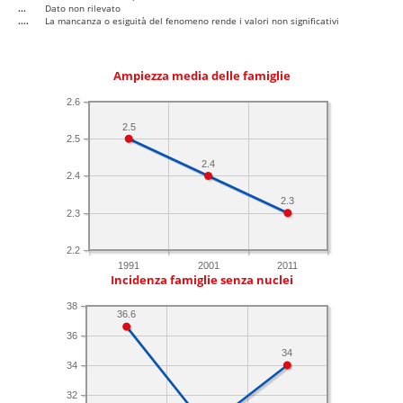
...
Dato non rilevato
....
La mancanza o esiguità del fenomeno rende i valori non significativi
Ampiezza media delle famiglie
2.6
2.5
2.5
2.4
2.4
2.3
2.3
2.2
1991
2001
2011
Incidenza famiglie senza nuclei
38
36.6
36
34
34
32