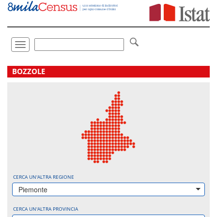
Vai
direttamente
a:
Contenuto
Ricerca
Toggle
navigation
.
BOZZOLE
CERCA UN'ALTRA REGIONE
Piemonte
CERCA UN'ALTRA PROVINCIA