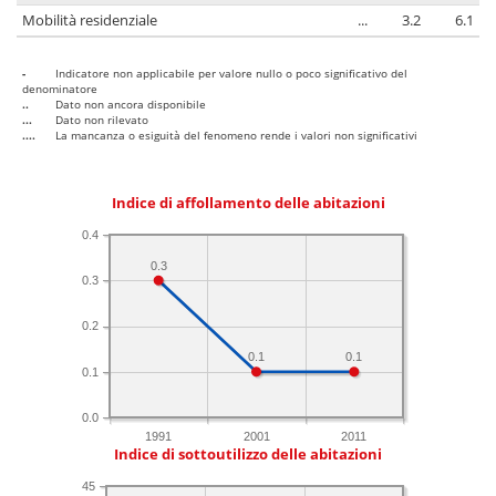
Mobilità residenziale
...
3.2
6.1
-
Indicatore non applicabile per valore nullo o poco significativo del
denominatore
..
Dato non ancora disponibile
...
Dato non rilevato
....
La mancanza o esiguità del fenomeno rende i valori non significativi
Indice di affollamento delle abitazioni
0.4
0.3
0.3
0.2
0.1
0.1
0.1
0.0
1991
2001
2011
Indice di sottoutilizzo delle abitazioni
45