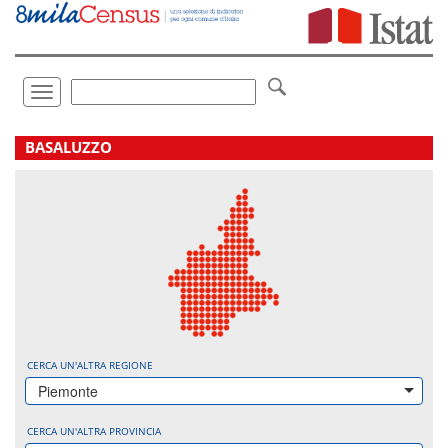
Vai
direttamente
a:
Contenuto
Ricerca
Toggle
navigation
.
BASALUZZO
CERCA UN'ALTRA REGIONE
Piemonte
CERCA UN'ALTRA PROVINCIA