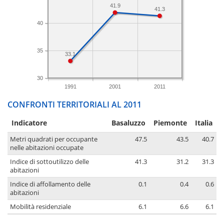
41.9
41.3
40
35
33.1
30
1991
2001
2011
CONFRONTI TERRITORIALI AL 2011
Indicatore
Basaluzzo
Piemonte
Italia
Metri quadrati per occupante
47.5
43.5
40.7
nelle abitazioni occupate
Indice di sottoutilizzo delle
41.3
31.2
31.3
abitazioni
Indice di affollamento delle
0.1
0.4
0.6
abitazioni
Mobilità residenziale
6.1
6.6
6.1