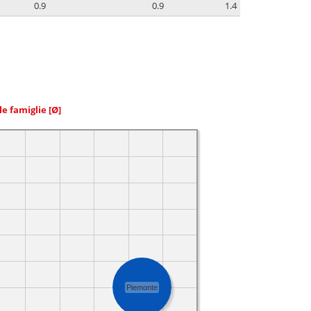
0.9
0.9
1.4
le famiglie
[Ø]
Piemonte