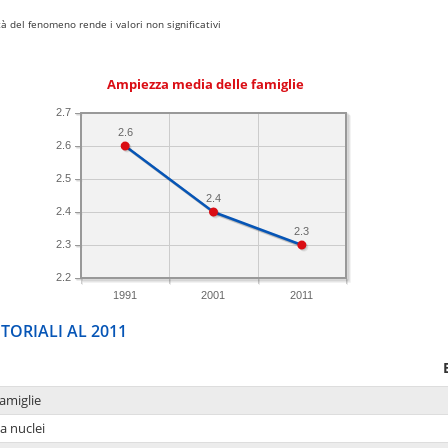
 del fenomeno rende i valori non significativi
Ampiezza media delle famiglie
2.7
2.6
2.6
2.5
2.4
2.4
2.3
2.3
2.2
1991
2001
2011
TORIALI AL 2011
amiglie
a nuclei