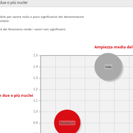
due o più nuclei
bile per valore nullo o poco significativo del denominatore
nibile
 del fenomeno rende i valori non significativi
Ampiezza media del
1.5
1.4
Italia
1.3
1.2
n due o più nuclei
1.1
1.0
0.9
Basaluzzo