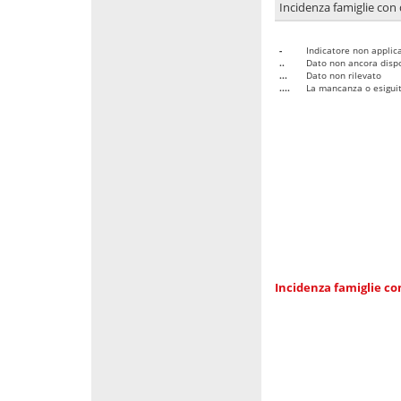
Incidenza famiglie con 
-
Indicatore non applica
..
Dato non ancora dispo
...
Dato non rilevato
....
La mancanza o esiguità
Incidenza famiglie co