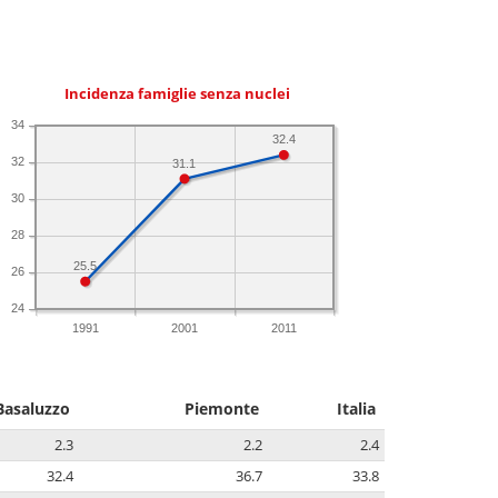
Incidenza famiglie senza nuclei
34
32.4
32
31.1
30
28
25.5
26
24
1991
2001
2011
Basaluzzo
Piemonte
Italia
2.3
2.2
2.4
32.4
36.7
33.8