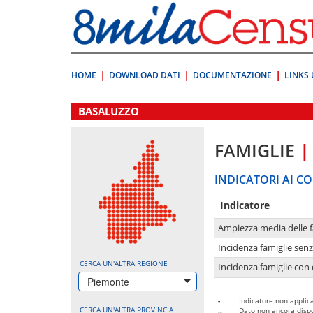
Vai
direttamente
a:
Contenuto
Ricerca
HOME
DOWNLOAD DATI
DOCUMENTAZIONE
LINKS 
.
BASALUZZO
FAMIGLIE
|
INDICATORI AI CO
Indicatore
Ampiezza media delle f
Incidenza famiglie senz
CERCA UN'ALTRA REGIONE
Incidenza famiglie con 
Piemonte
-
Indicatore non applica
CERCA UN'ALTRA PROVINCIA
..
Dato non ancora dispo