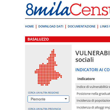
Vai
direttamente
a:
Contenuto
Ricerca
HOME
DOWNLOAD DATI
DOCUMENTAZIONE
LINKS 
.
BASALUZZO
VULNERABI
sociali
INDICATORI AI CO
Indicatore
Indice di vulnerabilità 
CERCA UN'ALTRA REGIONE
Posizione nella graduat
Piemonte
Incidenza di popolazio
Incidenza di alloggi im
CERCA UN'ALTRA PROVINCIA