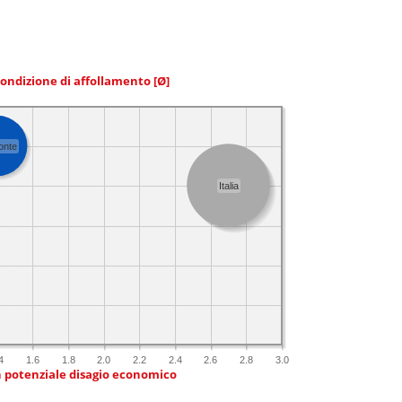
condizione di affollamento
[Ø]
onte
Italia
4
1.6
1.8
2.0
2.2
2.4
2.6
2.8
3.0
n potenziale disagio economico