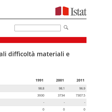
li difficoltà materiali e
1991
2001
2011
98.8
98.1
96.9
3930
3734
7307.5
-
-
-
0
0
0