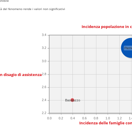
nibile
 del fenomeno rende i valori non significativi
Incidenza popolazione in 
3.4
3.2
Piem
3.0
in disagio di assistenza
2.8
2.6
2.4
Basaluzzo
2.2
0.0
0.2
0.4
0.6
0.8
1.0
1.2
1.
Incidenza delle famiglie co