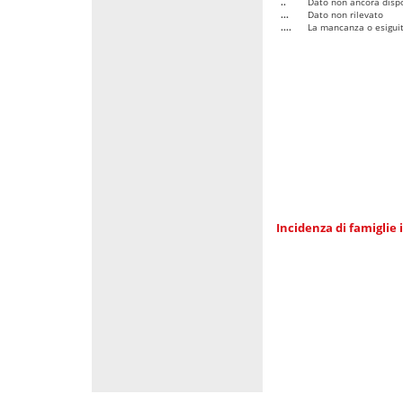
..
Dato non ancora dispo
...
Dato non rilevato
....
La mancanza o esiguità
Incidenza di famiglie 