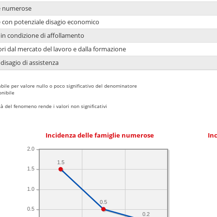
ie numerose
ie con potenziale disagio economico
in condizione di affollamento
ori dal mercato del lavoro e dalla formazione
 disagio di assistenza
bile per valore nullo o poco significativo del denominatore
nibile
 del fenomeno rende i valori non significativi
Incidenza delle famiglie numerose
Inc
2.0
1.5
1.5
1.0
0.5
0.5
0.2