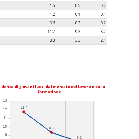
1.5
0.5
0.2
1.2
0.1
0.4
0.6
0.3
0.2
11.7
9.3
8.2
3.3
3.3
2.4
idenza di giovani fuori dal mercato del lavoro e dalla
formazione
13
11.7
12
11
10
9.3
9
8.2