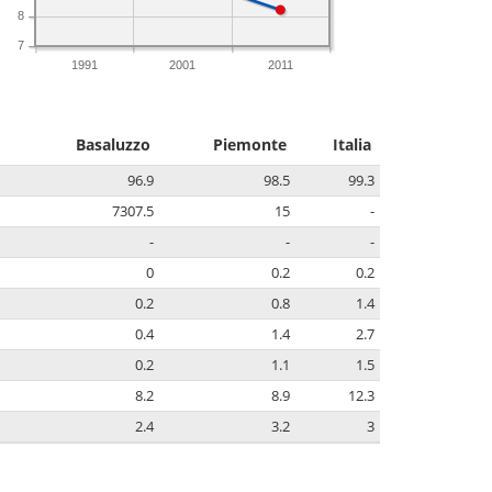
8
7
1991
2001
2011
Basaluzzo
Piemonte
Italia
96.9
98.5
99.3
7307.5
15
-
-
-
-
0
0.2
0.2
0.2
0.8
1.4
0.4
1.4
2.7
0.2
1.1
1.5
8.2
8.9
12.3
2.4
3.2
3