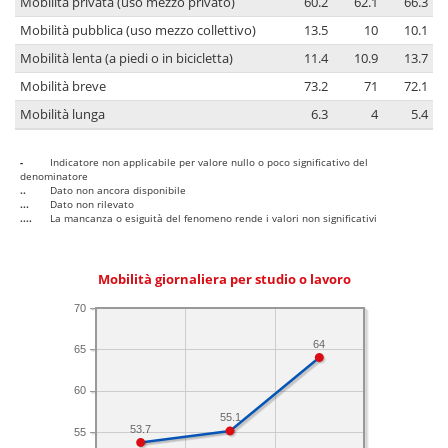
Mobilità privata (uso mezzo privato)
60.2
62.1
66.3
Mobilità pubblica (uso mezzo collettivo)
13.5
10
10.1
Mobilità lenta (a piedi o in bicicletta)
11.4
10.9
13.7
Mobilità breve
73.2
71
72.1
Mobilità lunga
6.3
4
5.4
-
Indicatore non applicabile per valore nullo o poco significativo del
denominatore
..
Dato non ancora disponibile
...
Dato non rilevato
....
La mancanza o esiguità del fenomeno rende i valori non significativi
Mobilità giornaliera per studio o lavoro
70
64
65
60
55.1
53.7
55