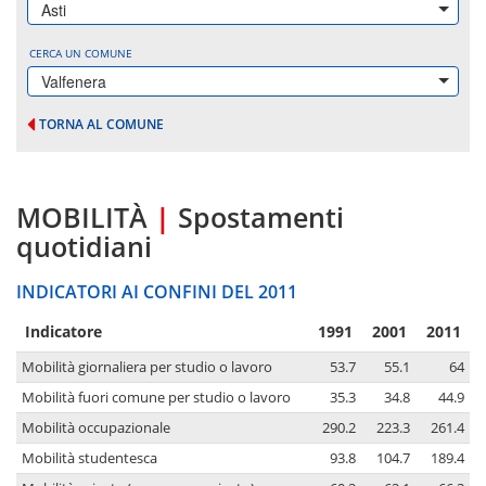
Asti
CERCA UN COMUNE
Valfenera
TORNA AL COMUNE
MOBILITÀ
|
Spostamenti
quotidiani
INDICATORI AI CONFINI DEL 2011
Indicatore
1991
2001
2011
Mobilità giornaliera per studio o lavoro
53.7
55.1
64
Mobilità fuori comune per studio o lavoro
35.3
34.8
44.9
Mobilità occupazionale
290.2
223.3
261.4
Mobilità studentesca
93.8
104.7
189.4