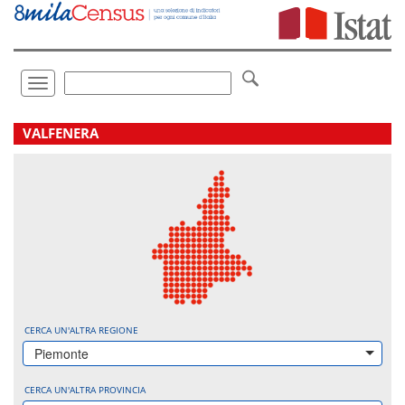
Vai
direttamente
a:
Contenuto
Ricerca
Toggle
navigation
.
VALFENERA
CERCA UN'ALTRA REGIONE
Piemonte
CERCA UN'ALTRA PROVINCIA