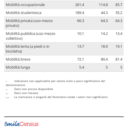
Mobilità occupazionale
261.4
114.8
85.7
Mobilità studentesca
189.4
44.3
35.2
Mobilità privata (uso mezzo
66.3
64.3
64.3
privato)
Mobilità pubblica (uso mezzo
10.1
14.2
13.4
collettivo)
Mobilità lenta (a piedi o in
13.7
18.9
19.1
bicicletta)
Mobilità breve
72.1
80.4
81.4
Mobilità lunga
5.4
5
5
-
Indicatore non applicabile per valore nullo o poco significativo del
denominatore
..
Dato non ancora disponibile
...
Dato non rilevato
....
La mancanza o esiguità del fenomeno rende i valori non significativi