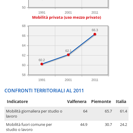
50
1991
2001
2011
Mobilità privata (uso mezzo privato)
68
66.3
66
64
62.1
62
60.2
60
58
1991
2001
2011
CONFRONTI TERRITORIALI AL 2011
Indicatore
Valfenera
Piemonte
Italia
Mobilità giornaliera per studio o
64
65.7
61.4
lavoro
Mobilità fuori comune per
44.9
30.7
24.2
studio o lavoro