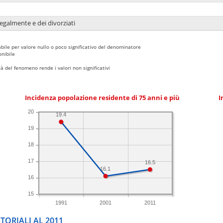
legalmente e dei divorziati
bile per valore nullo o poco significativo del denominatore
nibile
 del fenomeno rende i valori non significativi
Incidenza popolazione residente di 75 anni e più
I
20
19.4
19
18
17
16.5
16.1
16
15
1991
2001
2011
TORIALI AL 2011