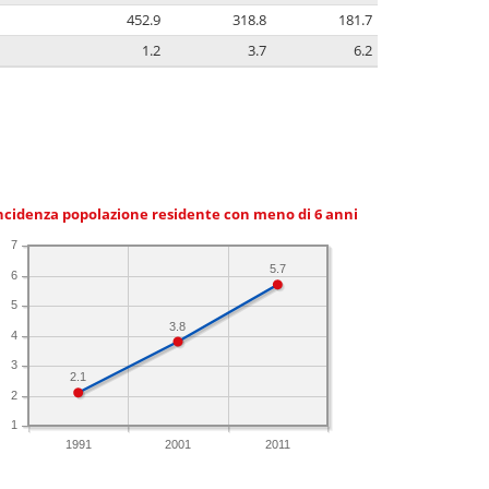
452.9
318.8
181.7
1.2
3.7
6.2
ncidenza popolazione residente con meno di 6 anni
7
5.7
6
5
3.8
4
3
2.1
2
1
1991
2001
2011