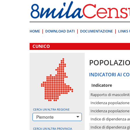
Vai
direttamente
a:
Contenuto
Ricerca
HOME
DOWNLOAD DATI
DOCUMENTAZIONE
LINKS 
.
CUNICO
POPOLAZI
INDICATORI AI CO
Indicatore
Rapporto di mascolinit
Incidenza popolazione 
CERCA UN'ALTRA REGIONE
Incidenza popolazione 
Piemonte
Indice di dipendenza a
Indice di dipendenza g
CERCA UN'ALTRA PROVINCIA