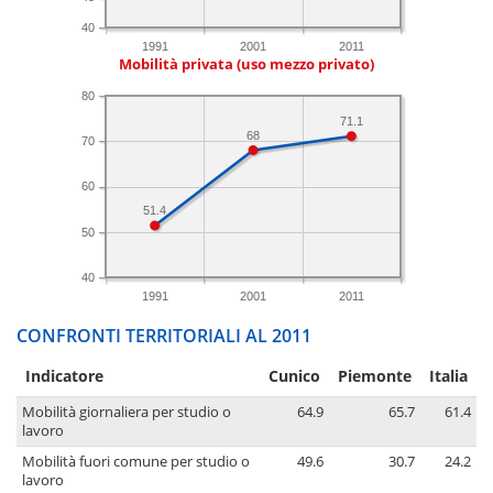
40
1991
2001
2011
Mobilità privata (uso mezzo privato)
80
71.1
68
70
60
51.4
50
40
1991
2001
2011
CONFRONTI TERRITORIALI AL 2011
Indicatore
Cunico
Piemonte
Italia
Mobilità giornaliera per studio o
64.9
65.7
61.4
lavoro
Mobilità fuori comune per studio o
49.6
30.7
24.2
lavoro