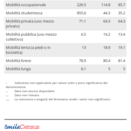
Mobilità occupazionale
226.5
114.8
85.7
Mobilità studentesca
855.6
44.3
35.2
Mobilità privata (uso mezzo
71.1
64.3
64.3
privato)
Mobilità pubblica (uso mezzo
6.5
14.2
13.4
collettivo)
Mobilità lenta (a piedi o in
13
18.9
19.1
bicicletta)
Mobilità breve
78.9
80.4
81.4
Mobilità lunga
6.1
5
5
-
Indicatore non applicabile per valore nullo o poco significativo del
denominatore
..
Dato non ancora disponibile
...
Dato non rilevato
....
La mancanza o esiguità del fenomeno rende i valori non significativi