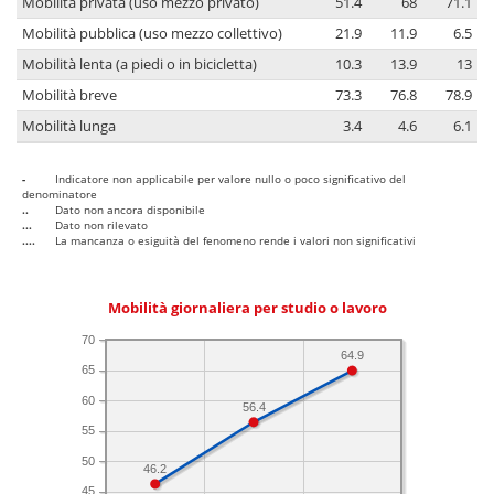
Mobilità privata (uso mezzo privato)
51.4
68
71.1
Mobilità pubblica (uso mezzo collettivo)
21.9
11.9
6.5
Mobilità lenta (a piedi o in bicicletta)
10.3
13.9
13
Mobilità breve
73.3
76.8
78.9
Mobilità lunga
3.4
4.6
6.1
-
Indicatore non applicabile per valore nullo o poco significativo del
denominatore
..
Dato non ancora disponibile
...
Dato non rilevato
....
La mancanza o esiguità del fenomeno rende i valori non significativi
Mobilità giornaliera per studio o lavoro
70
64.9
65
60
56.4
55
50
46.2
45