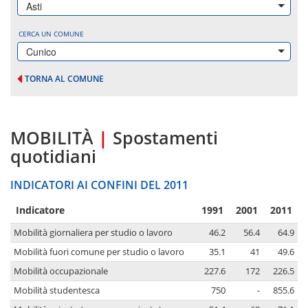
Asti
CERCA UN COMUNE
Cunico
TORNA AL COMUNE
MOBILITÀ
|
Spostamenti
quotidiani
INDICATORI AI CONFINI DEL 2011
Indicatore
1991
2001
2011
Mobilità giornaliera per studio o lavoro
46.2
56.4
64.9
Mobilità fuori comune per studio o lavoro
35.1
41
49.6
Mobilità occupazionale
227.6
172
226.5
Mobilità studentesca
750
-
855.6