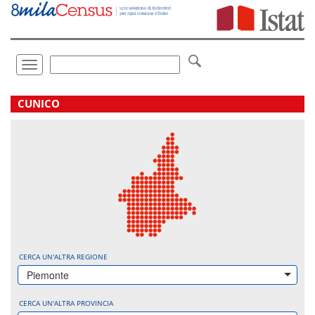
Vai
direttamente
a:
Contenuto
Ricerca
Toggle
navigation
.
CUNICO
CERCA UN'ALTRA REGIONE
Piemonte
CERCA UN'ALTRA PROVINCIA