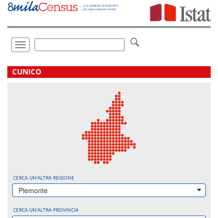
Vai
direttamente
a:
Contenuto
Ricerca
Toggle
navigation
.
CUNICO
CERCA UN'ALTRA REGIONE
Piemonte
CERCA UN'ALTRA PROVINCIA