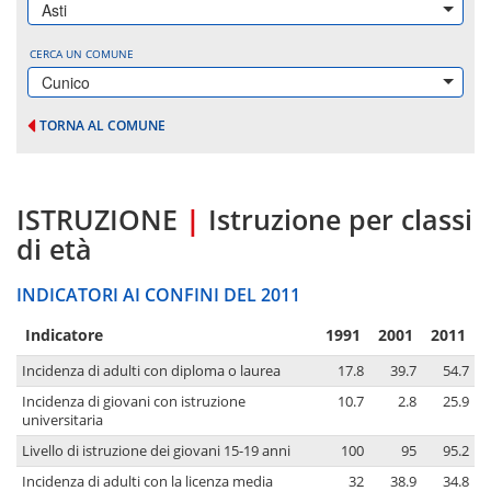
Asti
CERCA UN COMUNE
Cunico
TORNA AL COMUNE
ISTRUZIONE
|
Istruzione per classi
di età
INDICATORI AI CONFINI DEL 2011
Indicatore
1991
2001
2011
Incidenza di adulti con diploma o laurea
17.8
39.7
54.7
Incidenza di giovani con istruzione
10.7
2.8
25.9
universitaria
Livello di istruzione dei giovani 15-19 anni
100
95
95.2
Incidenza di adulti con la licenza media
32
38.9
34.8