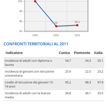
100
98
96
95.2
95
94
1991
2001
2011
CONFRONTI TERRITORIALI AL 2011
Indicatore
Cunico
Piemonte
Italia
Incidenza di adulti con diploma o
54.7
54.3
55.1
laurea
Incidenza di giovani con istruzione
25.9
22.5
23.2
universitaria
Livello di istruzione dei giovani 15-
95.2
98.3
97.9
19 anni
Incidenza di adulti con la licenza
34.8
36.1
33.5
media