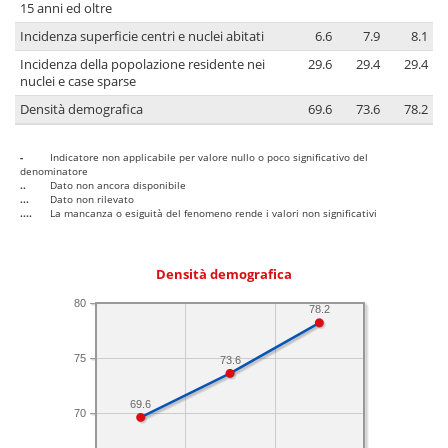
15 anni ed oltre
Incidenza superficie centri e nuclei abitati
6.6
7.9
8.1
Incidenza della popolazione residente nei
29.6
29.4
29.4
nuclei e case sparse
Densità demografica
69.6
73.6
78.2
-
Indicatore non applicabile per valore nullo o poco significativo del
denominatore
..
Dato non ancora disponibile
...
Dato non rilevato
....
La mancanza o esiguità del fenomeno rende i valori non significativi
Densità demografica
80
78.2
75
73.6
69.6
70