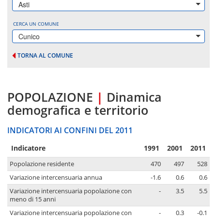
Asti
CERCA UN COMUNE
Cunico
TORNA AL COMUNE
POPOLAZIONE
|
Dinamica
demografica e territorio
INDICATORI AI CONFINI DEL 2011
Indicatore
1991
2001
2011
Popolazione residente
470
497
528
Variazione intercensuaria annua
-1.6
0.6
0.6
Variazione intercensuaria popolazione con
-
3.5
5.5
meno di 15 anni
Variazione intercensuaria popolazione con
-
0.3
-0.1