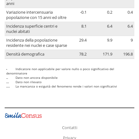
anni
Variazione intercensuaria
-0.1
0.2
0.4
popolazione con 15 anni ed oltre
Incidenza superficie centri e
8.1
6.4
6.4
nuclei abitati
Incidenza della popolazione
29.4
9.9
9
residente nei nuclei e case sparse
Densità demografica
78.2
171.9
196.8
-
Indicatore non applicabile per valore nullo o poco significativo del
denominatore
..
Dato non ancora disponibile
...
Dato non rilevato
....
La mancanza o esiguità del fenomeno rende i valori non significativi
Contatti
Privacy