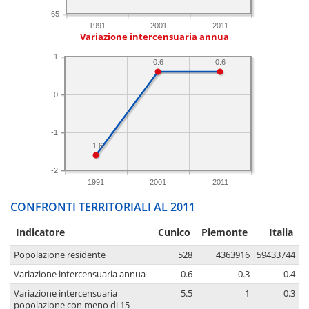
65
1991
2001
2011
Variazione intercensuaria annua
1
0.6
0.6
0
-1
-1.6
-2
1991
2001
2011
CONFRONTI TERRITORIALI AL 2011
Indicatore
Cunico
Piemonte
Italia
Popolazione residente
528
4363916
59433744
Variazione intercensuaria annua
0.6
0.3
0.4
Variazione intercensuaria
5.5
1
0.3
popolazione con meno di 15