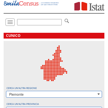
Vai
direttamente
a:
Contenuto
Ricerca
Toggle
navigation
.
CUNICO
CERCA UN'ALTRA REGIONE
Piemonte
CERCA UN'ALTRA PROVINCIA