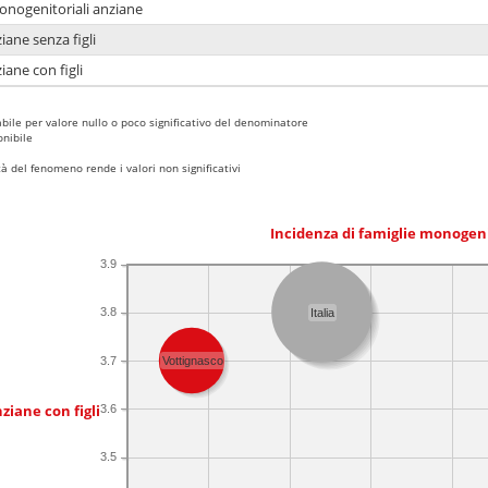
monogenitoriali anziane
iane senza figli
iane con figli
bile per valore nullo o poco significativo del denominatore
nibile
 del fenomeno rende i valori non significativi
Incidenza di famiglie monogen
3.9
3.8
Italia
3.7
Vottignasco
ziane con figli
3.6
3.5