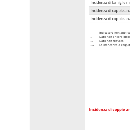
Incidenza di famiglie 
Incidenza di coppie anz
Incidenza di coppie anz
-
Indicatore non applica
..
Dato non ancora dispo
...
Dato non rilevato
....
La mancanza o esiguità
Incidenza di coppie an