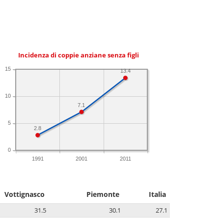
Incidenza di coppie anziane senza figli
15
13.4
10
7.1
5
2.8
0
1991
2001
2011
Vottignasco
Piemonte
Italia
31.5
30.1
27.1