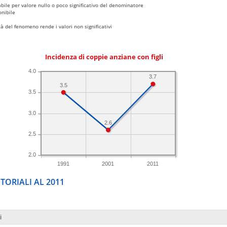
bile per valore nullo o poco significativo del denominatore
nibile
 del fenomeno rende i valori non significativi
Incidenza di coppie anziane con figli
4.0
3.7
3.5
3.5
3.0
2.6
2.5
2.0
1991
2001
2011
TORIALI AL 2011
i