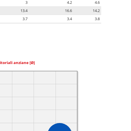
3
4.2
4.6
13.4
16.6
14.2
3.7
3.4
3.8
itoriali anziane
[Ø]