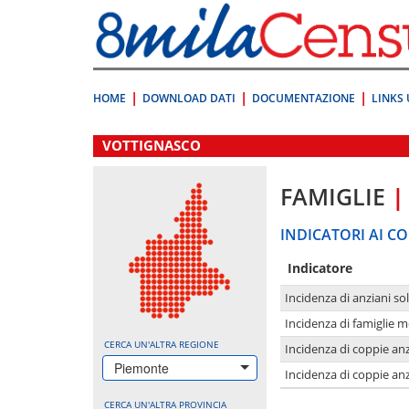
Vai
direttamente
a:
Contenuto
Ricerca
HOME
DOWNLOAD DATI
DOCUMENTAZIONE
LINKS 
.
VOTTIGNASCO
FAMIGLIE
|
INDICATORI AI CO
Indicatore
Incidenza di anziani sol
Incidenza di famiglie 
CERCA UN'ALTRA REGIONE
Incidenza di coppie anz
Piemonte
Incidenza di coppie anz
CERCA UN'ALTRA PROVINCIA