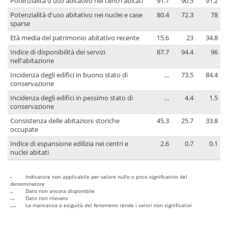
Potenzialità d'uso abitativo nei centri abitati
91.7
90.5
91.2
Potenzialità d'uso abitativo nei nuclei e case
80.4
72.3
78
sparse
Età media del patrimonio abitativo recente
15.6
23
34.8
Indice di disponibilità dei servizi
87.7
94.4
96
nell'abitazione
Incidenza degli edifici in buono stato di
...
73.5
84.4
conservazione
Incidenza degli edifici in pessimo stato di
...
4.4
1.5
conservazione
Consistenza delle abitazioni storiche
45.3
25.7
33.8
occupate
Indice di espansione edilizia nei centri e
2.6
0.7
0.1
nuclei abitati
-
Indicatore non applicabile per valore nullo o poco significativo del
denominatore
..
Dato non ancora disponibile
...
Dato non rilevato
....
La mancanza o esiguità del fenomeno rende i valori non significativi