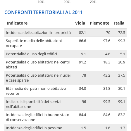
1991
2001
2011
CONFRONTI TERRITORIALI AL 2011
Indicatore
Viola
Piemonte
Italia
Incidenza delle abitazioni in proprietà
82.1
70
72.5
Superficie media delle abitazioni
86.6
97.6
99.3
occupate
Potenzialità d'uso degli edifici
9.1
4.6
5.1
Potenzialità d'uso abitativo nei centri
91.2
18.3
20.9
abitati
Potenzialità d'uso abitativo nei nuclei
78
43.2
37.5
e case sparse
Età media del patrimonio abitativo
34.8
31.8
30.1
recente
Indice di disponibilità dei servizi
96
99.5
99.1
nell'abitazione
Incidenza degli edifici in buono stato
84.4
84.6
83.2
di conservazione
Incidenza degli edifici in pessimo
1.5
1.6
1.7