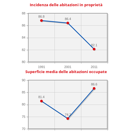
Incidenza delle abitazioni in proprietà
88
86.8
86.4
86
84
82.1
82
80
1991
2001
2011
Superficie media delle abitazioni occupate
90
86.6
85
81.4
80
74.2
75
70