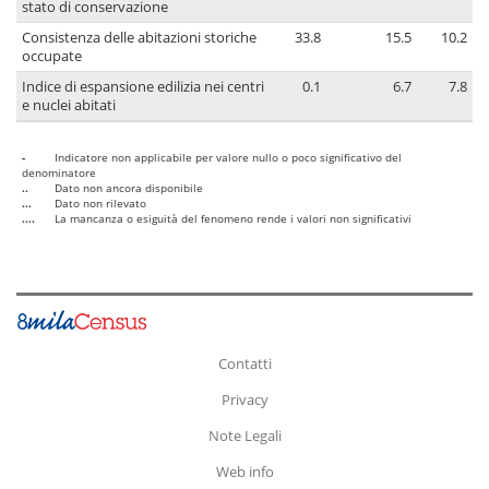
stato di conservazione
Consistenza delle abitazioni storiche
33.8
15.5
10.2
occupate
Indice di espansione edilizia nei centri
0.1
6.7
7.8
e nuclei abitati
-
Indicatore non applicabile per valore nullo o poco significativo del
denominatore
..
Dato non ancora disponibile
...
Dato non rilevato
....
La mancanza o esiguità del fenomeno rende i valori non significativi
Contatti
Privacy
Note Legali
Web info