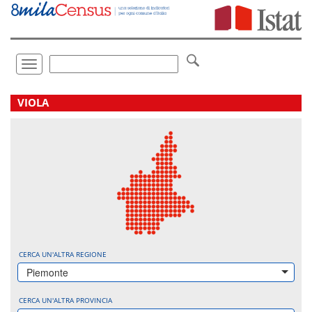
Vai
direttamente
a:
Contenuto
Ricerca
Toggle
navigation
.
VIOLA
CERCA UN'ALTRA REGIONE
Piemonte
CERCA UN'ALTRA PROVINCIA