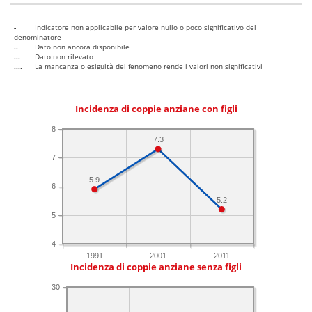
-
Indicatore non applicabile per valore nullo o poco significativo del
denominatore
..
Dato non ancora disponibile
...
Dato non rilevato
....
La mancanza o esiguità del fenomeno rende i valori non significativi
Incidenza di coppie anziane con figli
8
7.3
7
5.9
6
5.2
5
4
1991
2001
2011
Incidenza di coppie anziane senza figli
30