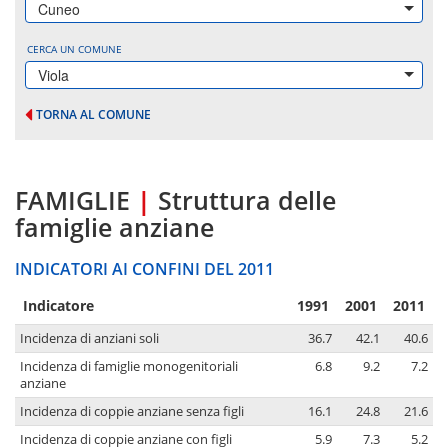
Cuneo
CERCA UN COMUNE
Viola
TORNA AL COMUNE
FAMIGLIE
|
Struttura delle
famiglie anziane
INDICATORI AI CONFINI DEL 2011
Indicatore
1991
2001
2011
Incidenza di anziani soli
36.7
42.1
40.6
Incidenza di famiglie monogenitoriali
6.8
9.2
7.2
anziane
Incidenza di coppie anziane senza figli
16.1
24.8
21.6
Incidenza di coppie anziane con figli
5.9
7.3
5.2