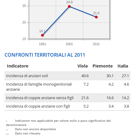
24.8
25
21.6
20
16.1
15
1991
2001
2011
CONFRONTI TERRITORIALI AL 2011
Indicatore
Viola
Piemonte
Italia
Incidenza di anziani soli
40.6
30.1
27.1
Incidenza di famiglie monogenitoriali
7.2
4.2
4.6
anziane
Incidenza di coppie anziane senza figli
21.6
16.6
14.2
Incidenza di coppie anziane con figli
5.2
3.4
3.8
-
Indicatore non applicabile per valore nullo o poco significativo del
denominatore
..
Dato non ancora disponibile
...
Dato non rilevato