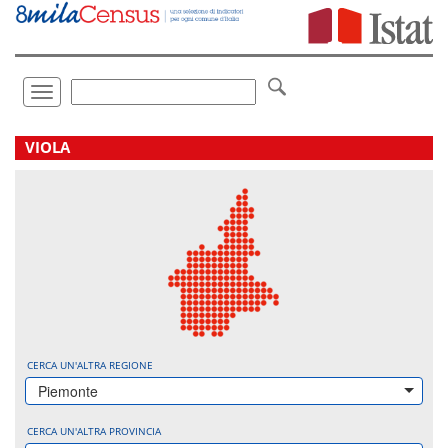
Vai
direttamente
a:
Contenuto
Ricerca
Toggle
navigation
.
VIOLA
CERCA UN'ALTRA REGIONE
Piemonte
CERCA UN'ALTRA PROVINCIA