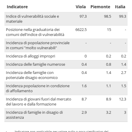
Indicatore
Viola
Piemonte
Italia
Indice di vulnerabilità sociale e
97.3
98.5
99.3
materiale
Posizione nella graduatoria dei
6622.5
15
-
comuni dell'indice di vulnerabilità
Incidenza di popolazione provinciale
-
-
-
in comuni "molto vulnerabili"
Incidenza di alloggi impropri
0
0.2
0.2
Incidenza delle famiglie numerose
0.4
0.8
1.4
Incidenza delle famiglie con
0.4
1.4
2.7
potenziale disagio economico
Incidenza popolazione in condizione
1.6
1.1
1.5
di affollamento
Incidenza di giovani fuori dal mercato
8.7
8.9
12.3
del lavoro e dalla formazione
Incidenza di famiglie in disagio di
2.9
3.2
3
assistenza
-
Indicatore non applicabile per valore nullo o poco significativo del