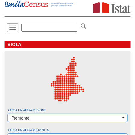
Vai
direttamente
a:
Contenuto
Ricerca
Toggle
navigation
.
VIOLA
CERCA UN'ALTRA REGIONE
Piemonte
CERCA UN'ALTRA PROVINCIA