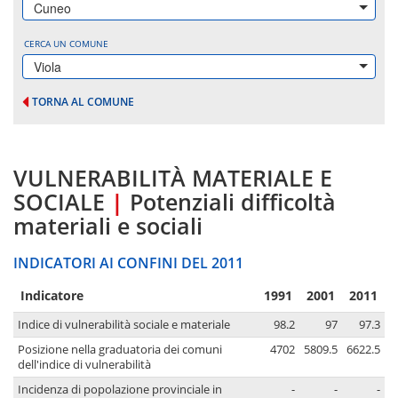
Cuneo
CERCA UN COMUNE
Viola
TORNA AL COMUNE
VULNERABILITÀ MATERIALE E
SOCIALE
|
Potenziali difficoltà
materiali e sociali
INDICATORI AI CONFINI DEL 2011
Indicatore
1991
2001
2011
Indice di vulnerabilità sociale e materiale
98.2
97
97.3
Posizione nella graduatoria dei comuni
4702
5809.5
6622.5
dell'indice di vulnerabilità
Incidenza di popolazione provinciale in
-
-
-