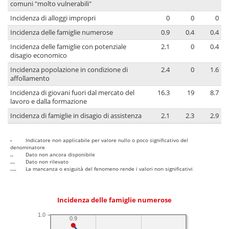
comuni "molto vulnerabili"
Incidenza di alloggi impropri
0
0
0
Incidenza delle famiglie numerose
0.9
0.4
0.4
Incidenza delle famiglie con potenziale
2.1
0
0.4
disagio economico
Incidenza popolazione in condizione di
2.4
0
1.6
affollamento
Incidenza di giovani fuori dal mercato del
16.3
19
8.7
lavoro e dalla formazione
Incidenza di famiglie in disagio di assistenza
2.1
2.3
2.9
-
Indicatore non applicabile per valore nullo o poco significativo del
denominatore
..
Dato non ancora disponibile
...
Dato non rilevato
....
La mancanza o esiguità del fenomeno rende i valori non significativi
Incidenza delle famiglie numerose
1.0
0.9