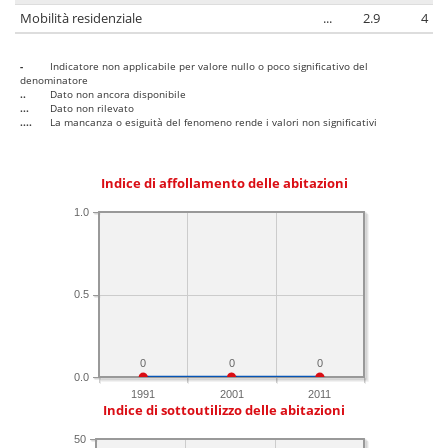
Mobilità residenziale
...
2.9
4
-
Indicatore non applicabile per valore nullo o poco significativo del
denominatore
..
Dato non ancora disponibile
...
Dato non rilevato
....
La mancanza o esiguità del fenomeno rende i valori non significativi
Indice di affollamento delle abitazioni
1.0
0.5
0
0
0
0.0
1991
2001
2011
Indice di sottoutilizzo delle abitazioni
50