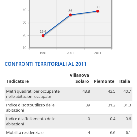
39
40
36
30
19.6
20
10
1991
2001
2011
CONFRONTI TERRITORIALI AL 2011
Villanova
Indicatore
Solaro
Piemonte
Italia
Metri quadrati per occupante
43.8
43.5
40.7
nelle abitazioni occupate
Indice di sottoutilizzo delle
39
31.2
31.3
abitazioni
Indice di affollamento delle
0
0.4
0.6
abitazioni
Mobilità residenziale
4
6.6
6.1