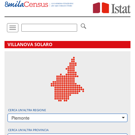
Vai
direttamente
a:
Contenuto
Ricerca
Toggle
navigation
.
VILLANOVA SOLARO
CERCA UN'ALTRA REGIONE
Piemonte
CERCA UN'ALTRA PROVINCIA