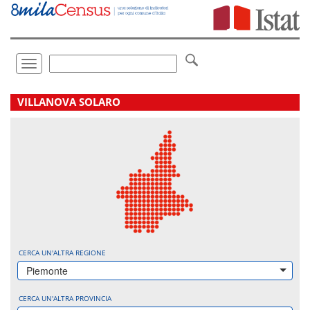
Vai
direttamente
a:
Contenuto
Ricerca
Toggle
navigation
.
VILLANOVA SOLARO
CERCA UN'ALTRA REGIONE
Piemonte
CERCA UN'ALTRA PROVINCIA