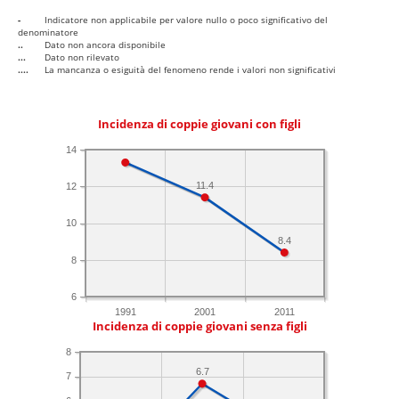
-
Indicatore non applicabile per valore nullo o poco significativo del
denominatore
..
Dato non ancora disponibile
...
Dato non rilevato
....
La mancanza o esiguità del fenomeno rende i valori non significativi
Incidenza di coppie giovani con figli
14
11.4
12
10
8.4
8
6
1991
2001
2011
Incidenza di coppie giovani senza figli
8
6.7
7