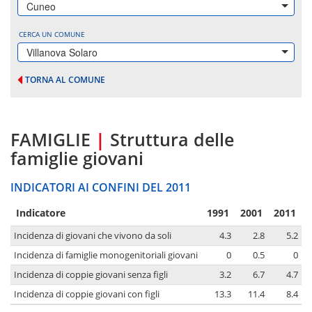
Cuneo
CERCA UN COMUNE
Villanova Solaro
TORNA AL COMUNE
FAMIGLIE
|
Struttura delle
famiglie giovani
INDICATORI AI CONFINI DEL 2011
Indicatore
1991
2001
2011
Incidenza di giovani che vivono da soli
4.3
2.8
5.2
Incidenza di famiglie monogenitoriali giovani
0
0.5
0
Incidenza di coppie giovani senza figli
3.2
6.7
4.7
Incidenza di coppie giovani con figli
13.3
11.4
8.4