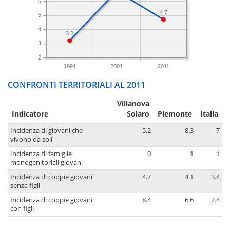
6
4.7
5
4
3.2
3
2
1991
2001
2011
CONFRONTI TERRITORIALI AL 2011
Villanova
Indicatore
Solaro
Piemonte
Italia
Incidenza di giovani che
5.2
8.3
7
vivono da soli
Incidenza di famiglie
0
1
1
monogenitoriali giovani
Incidenza di coppie giovani
4.7
4.1
3.4
senza figli
Incidenza di coppie giovani
8.4
6.6
7.4
con figli