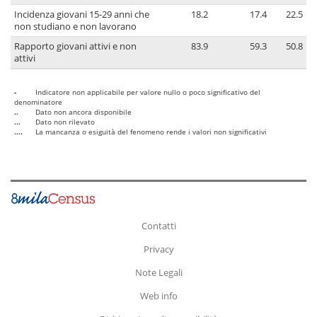
Incidenza giovani 15-29 anni che
18.2
17.4
22.5
non studiano e non lavorano
Rapporto giovani attivi e non
83.9
59.3
50.8
attivi
-
Indicatore non applicabile per valore nullo o poco significativo del
denominatore
..
Dato non ancora disponibile
...
Dato non rilevato
....
La mancanza o esiguità del fenomeno rende i valori non significativi
Contatti
Privacy
Note Legali
Web info