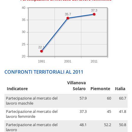
40
37.3
35.7
35
30
25
22.1
20
1991
2001
2011
CONFRONTI TERRITORIALI AL 2011
Villanova
Indicatore
Solaro
Piemonte
Italia
Partecipazione al mercato del
57.9
60
60.7
lavoro maschile
Partecipazione al mercato del
37.3
45
41.8
lavoro femminile
Partecipazione al mercato del
48.1
52.2
50.8
lavoro