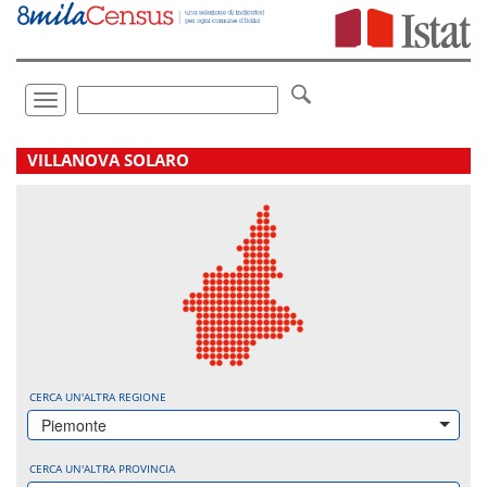
Vai
direttamente
a:
Contenuto
Ricerca
Toggle
navigation
.
VILLANOVA SOLARO
CERCA UN'ALTRA REGIONE
Piemonte
CERCA UN'ALTRA PROVINCIA