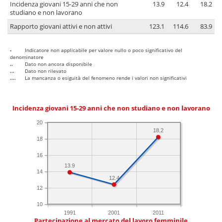
Incidenza giovani 15-29 anni che non
13.9
12.4
18.2
studiano e non lavorano
Rapporto giovani attivi e non attivi
123.1
114.6
83.9
-
Indicatore non applicabile per valore nullo o poco significativo del
denominatore
..
Dato non ancora disponibile
...
Dato non rilevato
....
La mancanza o esiguità del fenomeno rende i valori non significativi
Incidenza giovani 15-29 anni che non studiano e non lavorano
20
18.2
18
16
13.9
14
12.4
12
10
1991
2001
2011
Partecipazione al mercato del lavoro femminile