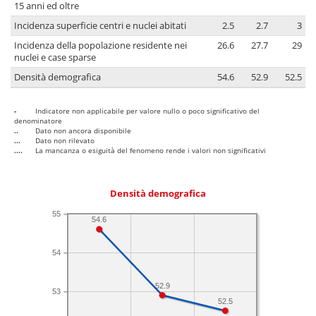
15 anni ed oltre
Incidenza superficie centri e nuclei abitati
2.5
2.7
3
Incidenza della popolazione residente nei
26.6
27.7
29
nuclei e case sparse
Densità demografica
54.6
52.9
52.5
-
Indicatore non applicabile per valore nullo o poco significativo del
denominatore
..
Dato non ancora disponibile
...
Dato non rilevato
....
La mancanza o esiguità del fenomeno rende i valori non significativi
Densità demografica
55
54.6
54
52.9
53
52.5