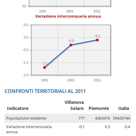
52
1991
2001
2011
Variazione intercensuaria annua
0.5
-0.1
0.0
-0.3
-0.5
-1.0
-1.2
-1.5
1991
2001
2011
CONFRONTI TERRITORIALI AL 2011
Villanova
Indicatore
Solaro
Piemonte
Italia
Popolazione residente
777
4363916
59433744
Variazione intercensuaria
-0.1
0.3
0.4
annua