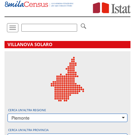
Vai
direttamente
a:
Contenuto
Ricerca
Toggle
navigation
.
VILLANOVA SOLARO
CERCA UN'ALTRA REGIONE
Piemonte
CERCA UN'ALTRA PROVINCIA