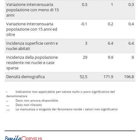
Variazione intercensuaria
0.3
1
0.3
popolazione con meno di 15
anni
Variazione intercensuaria
-0.1
0.2
0.4
popolazione con 15 anni ed
oltre
Incidenza superficie centri e
3
6.4
6.4
nuclei abitati
Incidenza della popolazione
29
9.9
9
residente nei nuclei e case
sparse
Densità demografica
52.5
171.9
196.8
-
Indicatore non applicabile per valore nullo o poco significativo del
denominatore
..
Dato non ancora disponibile
...
Dato non rilevato
....
La mancanza o esiguità del fenomeno rende i valori non significativi