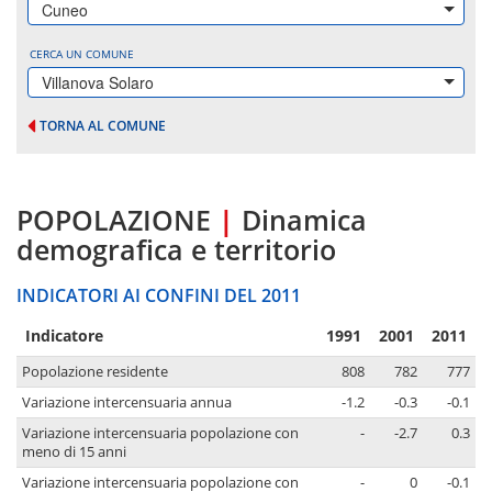
Cuneo
CERCA UN COMUNE
Villanova Solaro
TORNA AL COMUNE
POPOLAZIONE
|
Dinamica
demografica e territorio
INDICATORI AI CONFINI DEL 2011
Indicatore
1991
2001
2011
Popolazione residente
808
782
777
Variazione intercensuaria annua
-1.2
-0.3
-0.1
Variazione intercensuaria popolazione con
-
-2.7
0.3
meno di 15 anni
Variazione intercensuaria popolazione con
-
0
-0.1