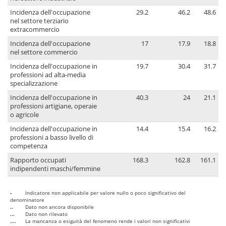
Incidenza dell'occupazione
29.2
46.2
48.6
nel settore terziario
extracommercio
Incidenza dell'occupazione
17
17.9
18.8
nel settore commercio
Incidenza dell'occupazione in
19.7
30.4
31.7
professioni ad alta-media
specializzazione
Incidenza dell'occupazione in
40.3
24
21.1
professioni artigiane, operaie
o agricole
Incidenza dell'occupazione in
14.4
15.4
16.2
professioni a basso livello di
competenza
Rapporto occupati
168.3
162.8
161.1
indipendenti maschi/femmine
-
Indicatore non applicabile per valore nullo o poco significativo del
denominatore
..
Dato non ancora disponibile
...
Dato non rilevato
....
La mancanza o esiguità del fenomeno rende i valori non significativi