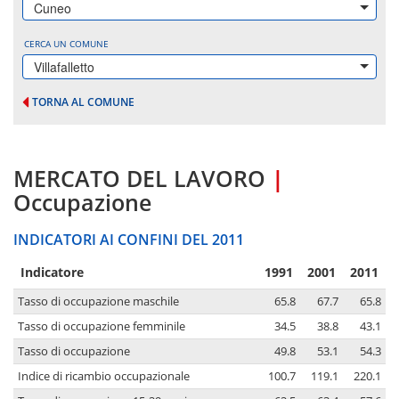
Cuneo
CERCA UN COMUNE
Villafalletto
TORNA AL COMUNE
MERCATO DEL LAVORO
|
Occupazione
INDICATORI AI CONFINI DEL 2011
Indicatore
1991
2001
2011
Tasso di occupazione maschile
65.8
67.7
65.8
Tasso di occupazione femminile
34.5
38.8
43.1
Tasso di occupazione
49.8
53.1
54.3
Indice di ricambio occupazionale
100.7
119.1
220.1