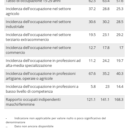
Tasso di occupazione 15-29 anni
62.5
63.4
57.6
Incidenza dell'occupazione nel settore
37.2
28.8
25.3
agricolo
Incidenza dell'occupazione nel settore
30.6
30.2
28.5
industriale
Incidenza dell'occupazione nel settore
19.5
23.1
29.2
terziario extracommercio
Incidenza dell'occupazione nel settore
12.7
17.8
17
commercio
Incidenza dell'occupazione in professioni ad
11.2
24.2
19.7
alta-media specializzazione
Incidenza dell'occupazione in professioni
67.6
35.2
40.3
artigiane, operaie o agricole
Incidenza dell'occupazione in professioni a
5.8
23
14.4
basso livello di competenza
Rapporto occupati indipendenti
121.1
141.1
168.3
maschi/femmine
-
Indicatore non applicabile per valore nullo o poco significativo del
denominatore
..
Dato non ancora disponibile