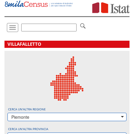
Vai
direttamente
a:
Contenuto
Ricerca
Toggle
navigation
.
VILLAFALLETTO
CERCA UN'ALTRA REGIONE
Piemonte
CERCA UN'ALTRA PROVINCIA