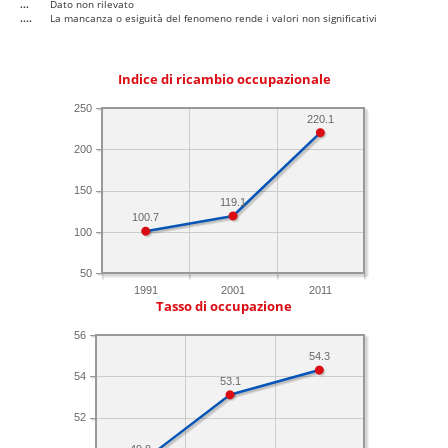
...
Dato non rilevato
....
La mancanza o esiguità del fenomeno rende i valori non significativi
Indice di ricambio occupazionale
250
220.1
200
150
119.1
100.7
100
50
1991
2001
2011
Tasso di occupazione
56
54.3
54
53.1
52