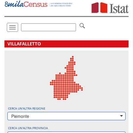
Vai
direttamente
a:
Contenuto
Ricerca
Toggle
navigation
.
VILLAFALLETTO
CERCA UN'ALTRA REGIONE
Piemonte
CERCA UN'ALTRA PROVINCIA