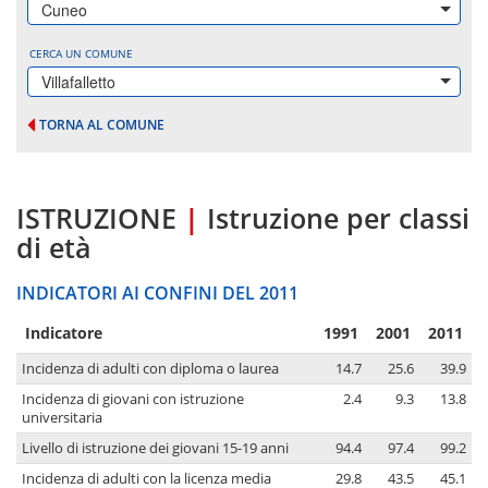
Cuneo
CERCA UN COMUNE
Villafalletto
TORNA AL COMUNE
ISTRUZIONE
|
Istruzione per classi
di età
INDICATORI AI CONFINI DEL 2011
Indicatore
1991
2001
2011
Incidenza di adulti con diploma o laurea
14.7
25.6
39.9
Incidenza di giovani con istruzione
2.4
9.3
13.8
universitaria
Livello di istruzione dei giovani 15-19 anni
94.4
97.4
99.2
Incidenza di adulti con la licenza media
29.8
43.5
45.1