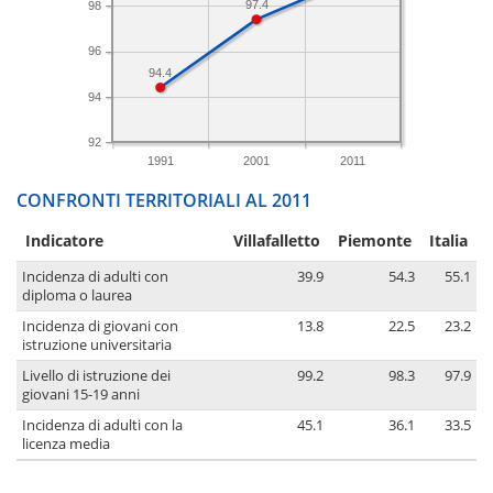
97.4
98
96
94.4
94
92
1991
2001
2011
CONFRONTI TERRITORIALI AL 2011
Indicatore
Villafalletto
Piemonte
Italia
Incidenza di adulti con
39.9
54.3
55.1
diploma o laurea
Incidenza di giovani con
13.8
22.5
23.2
istruzione universitaria
Livello di istruzione dei
99.2
98.3
97.9
giovani 15-19 anni
Incidenza di adulti con la
45.1
36.1
33.5
licenza media