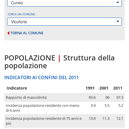
Cuneo
CERCA UN COMUNE
Vicoforte
TORNA AL COMUNE
POPOLAZIONE
|
Struttura della
popolazione
INDICATORI AI CONFINI DEL 2011
Indicatore
1991
2001
2011
Rapporto di mascolinità
95.6
96
97.3
Incidenza popolazione residente con meno
3.9
5.5
5.2
di 6 anni
Incidenza popolazione residente di 75 anni e
13.9
11.3
12.1
più