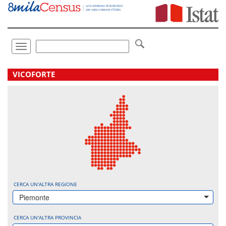
Vai
direttamente
a:
Contenuto
Ricerca
Toggle
navigation
.
VICOFORTE
CERCA UN'ALTRA REGIONE
Piemonte
CERCA UN'ALTRA PROVINCIA