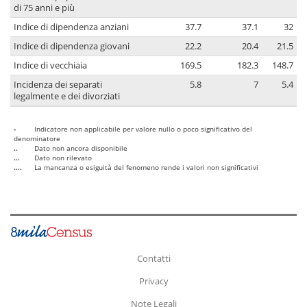
di 75 anni e più
Indice di dipendenza anziani
37.7
37.1
32
Indice di dipendenza giovani
22.2
20.4
21.5
Indice di vecchiaia
169.5
182.3
148.7
Incidenza dei separati
5.8
7
5.4
legalmente e dei divorziati
-
Indicatore non applicabile per valore nullo o poco significativo del
denominatore
..
Dato non ancora disponibile
...
Dato non rilevato
....
La mancanza o esiguità del fenomeno rende i valori non significativi
Contatti
Privacy
Note Legali