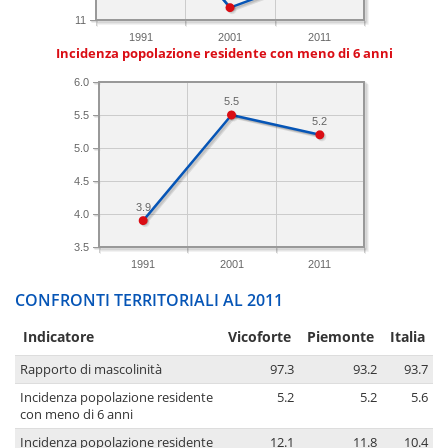
11
1991
2001
2011
Incidenza popolazione residente con meno di 6 anni
6.0
5.5
5.5
5.2
5.0
4.5
3.9
4.0
3.5
1991
2001
2011
CONFRONTI TERRITORIALI AL 2011
Indicatore
Vicoforte
Piemonte
Italia
Rapporto di mascolinità
97.3
93.2
93.7
Incidenza popolazione residente
5.2
5.2
5.6
con meno di 6 anni
Incidenza popolazione residente
12.1
11.8
10.4