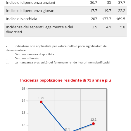
Indice di dipendenza anziani
36.7
35
37.7
Indice di dipendenza giovani
17.7
19.7
22.2
Indice di vecchiaia
207
177.7
169.5
Incidenza dei separati legalmente e dei
2.5
4.1
5.8
divorziati
-
Indicatore non applicabile per valore nullo o poco significativo del
denominatore
..
Dato non ancora disponibile
...
Dato non rilevato
....
La mancanza o esiguità del fenomeno rende i valori non significativi
Incidenza popolazione residente di 75 anni e più
15
13.9
14
13
12.1
12
11.3