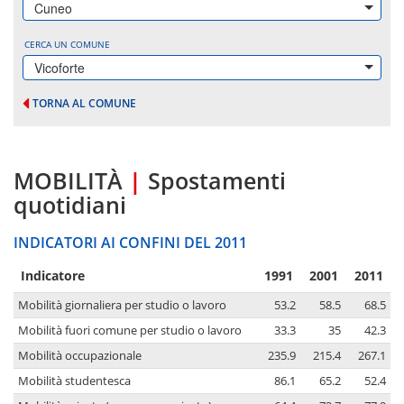
Cuneo
CERCA UN COMUNE
Vicoforte
TORNA AL COMUNE
MOBILITÀ
|
Spostamenti
quotidiani
INDICATORI AI CONFINI DEL 2011
Indicatore
1991
2001
2011
Mobilità giornaliera per studio o lavoro
53.2
58.5
68.5
Mobilità fuori comune per studio o lavoro
33.3
35
42.3
Mobilità occupazionale
235.9
215.4
267.1
Mobilità studentesca
86.1
65.2
52.4