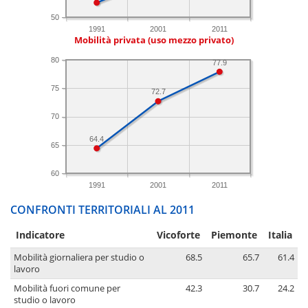
50
1991
2001
2011
Mobilità privata (uso mezzo privato)
80
77.9
75
72.7
70
64.4
65
60
1991
2001
2011
CONFRONTI TERRITORIALI AL 2011
Indicatore
Vicoforte
Piemonte
Italia
Mobilità giornaliera per studio o
68.5
65.7
61.4
lavoro
Mobilità fuori comune per
42.3
30.7
24.2
studio o lavoro