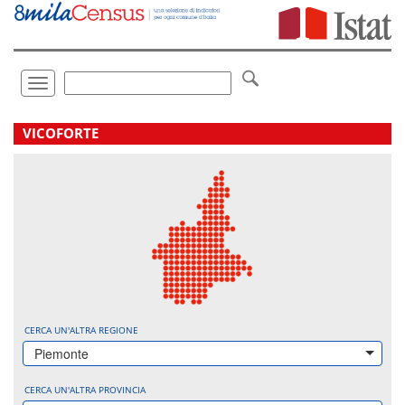
Vai
direttamente
a:
Contenuto
Ricerca
Toggle
navigation
.
VICOFORTE
CERCA UN'ALTRA REGIONE
Piemonte
CERCA UN'ALTRA PROVINCIA