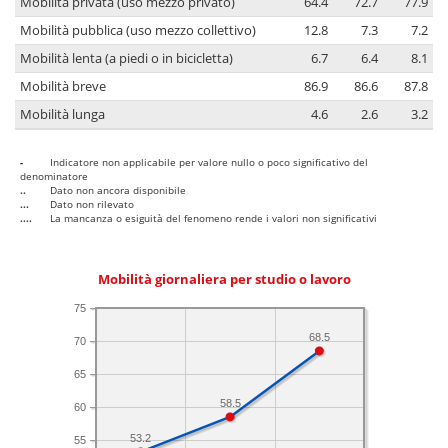
Mobilità privata (uso mezzo privato)
64.4
72.7
77.9
Mobilità pubblica (uso mezzo collettivo)
12.8
7.3
7.2
Mobilità lenta (a piedi o in bicicletta)
6.7
6.4
8.1
Mobilità breve
86.9
86.6
87.8
Mobilità lunga
4.6
2.6
3.2
-
Indicatore non applicabile per valore nullo o poco significativo del
denominatore
..
Dato non ancora disponibile
...
Dato non rilevato
....
La mancanza o esiguità del fenomeno rende i valori non significativi
Mobilità giornaliera per studio o lavoro
75
68.5
70
65
58.5
60
53.2
55