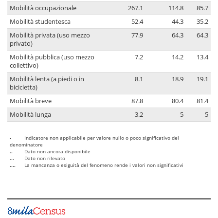
Mobilità occupazionale
267.1
114.8
85.7
Mobilità studentesca
52.4
44.3
35.2
Mobilità privata (uso mezzo
77.9
64.3
64.3
privato)
Mobilità pubblica (uso mezzo
7.2
14.2
13.4
collettivo)
Mobilità lenta (a piedi o in
8.1
18.9
19.1
bicicletta)
Mobilità breve
87.8
80.4
81.4
Mobilità lunga
3.2
5
5
-
Indicatore non applicabile per valore nullo o poco significativo del
denominatore
..
Dato non ancora disponibile
...
Dato non rilevato
....
La mancanza o esiguità del fenomeno rende i valori non significativi