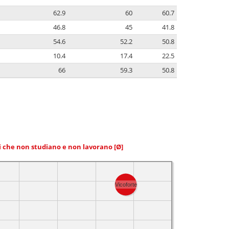
62.9
60
60.7
46.8
45
41.8
54.6
52.2
50.8
10.4
17.4
22.5
66
59.3
50.8
ni che non studiano e non lavorano
[Ø]
Vicoforte