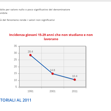
bile per valore nullo o poco significativo del denominatore
nibile
 del fenomeno rende i valori non significativi
Incidenza giovani 15-29 anni che non studiano e non
lavorano
35
28.4
30
25
20
14.8
15
10.4
10
5
1991
2001
2011
TORIALI AL 2011