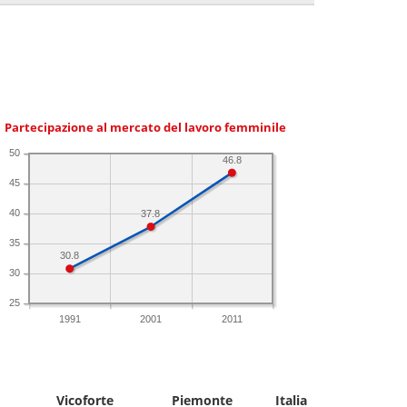
Partecipazione al mercato del lavoro femminile
50
46.8
45
40
37.8
35
30.8
30
25
1991
2001
2011
Vicoforte
Piemonte
Italia