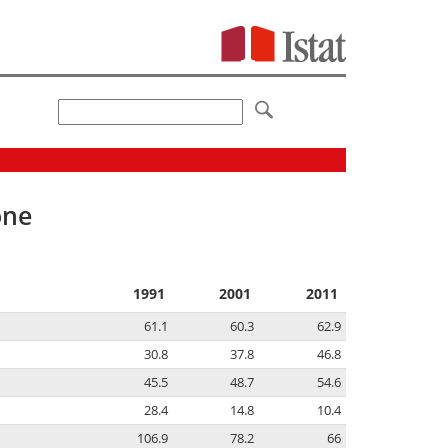
one
1991
2001
2011
61.1
60.3
62.9
30.8
37.8
46.8
45.5
48.7
54.6
28.4
14.8
10.4
106.9
78.2
66