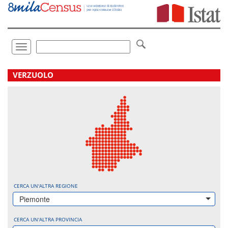
Vai
direttamente
a:
Contenuto
Ricerca
Toggle
navigation
.
VERZUOLO
CERCA UN'ALTRA REGIONE
Piemonte
CERCA UN'ALTRA PROVINCIA