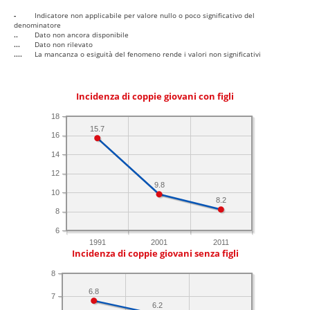
-
Indicatore non applicabile per valore nullo o poco significativo del
denominatore
..
Dato non ancora disponibile
...
Dato non rilevato
....
La mancanza o esiguità del fenomeno rende i valori non significativi
Incidenza di coppie giovani con figli
18
15.7
16
14
12
9.8
10
8.2
8
6
1991
2001
2011
Incidenza di coppie giovani senza figli
8
6.8
7
6.2