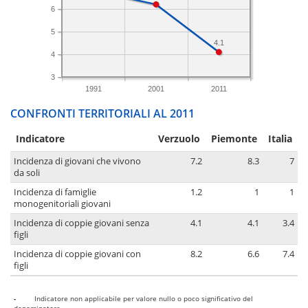
6
5
4.1
4
3
1991
2001
2011
CONFRONTI TERRITORIALI AL 2011
Indicatore
Verzuolo
Piemonte
Italia
Incidenza di giovani che vivono
7.2
8.3
7
da soli
Incidenza di famiglie
1.2
1
1
monogenitoriali giovani
Incidenza di coppie giovani senza
4.1
4.1
3.4
figli
Incidenza di coppie giovani con
8.2
6.6
7.4
figli
-
Indicatore non applicabile per valore nullo o poco significativo del