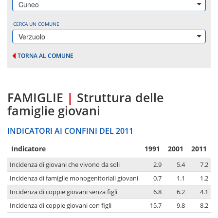
Cuneo
CERCA UN COMUNE
Verzuolo
TORNA AL COMUNE
FAMIGLIE
|
Struttura delle
famiglie giovani
INDICATORI AI CONFINI DEL 2011
Indicatore
1991
2001
2011
Incidenza di giovani che vivono da soli
2.9
5.4
7.2
Incidenza di famiglie monogenitoriali giovani
0.7
1.1
1.2
Incidenza di coppie giovani senza figli
6.8
6.2
4.1
Incidenza di coppie giovani con figli
15.7
9.8
8.2