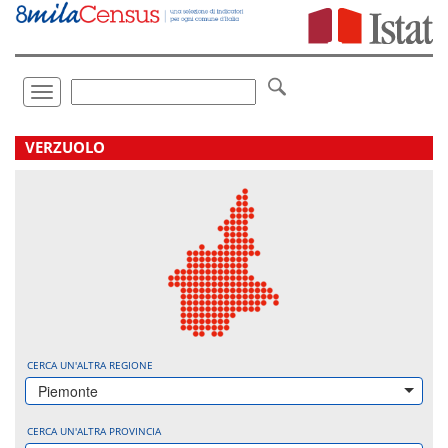
Vai
direttamente
a:
Contenuto
Ricerca
Toggle
navigation
.
VERZUOLO
CERCA UN'ALTRA REGIONE
Piemonte
CERCA UN'ALTRA PROVINCIA