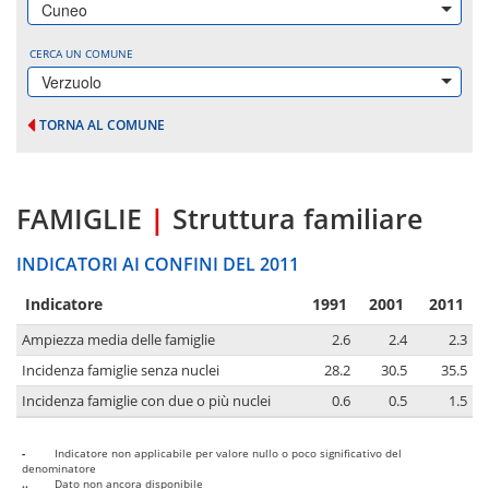
Cuneo
CERCA UN COMUNE
Verzuolo
TORNA AL COMUNE
FAMIGLIE
|
Struttura familiare
INDICATORI AI CONFINI DEL 2011
Indicatore
1991
2001
2011
Ampiezza media delle famiglie
2.6
2.4
2.3
Incidenza famiglie senza nuclei
28.2
30.5
35.5
Incidenza famiglie con due o più nuclei
0.6
0.5
1.5
-
Indicatore non applicabile per valore nullo o poco significativo del
denominatore
..
Dato non ancora disponibile