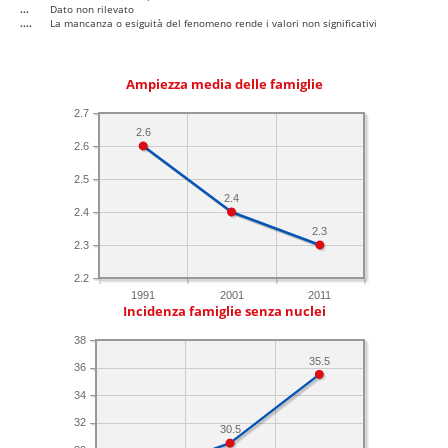
...
Dato non rilevato
....
La mancanza o esiguità del fenomeno rende i valori non significativi
Ampiezza media delle famiglie
2.7
2.6
2.6
2.5
2.4
2.4
2.3
2.3
2.2
1991
2001
2011
Incidenza famiglie senza nuclei
38
35.5
36
34
32
30.5