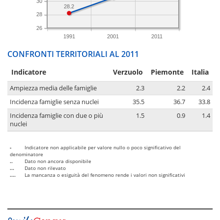
30
28.2
28
26
1991
2001
2011
CONFRONTI TERRITORIALI AL 2011
Indicatore
Verzuolo
Piemonte
Italia
Ampiezza media delle famiglie
2.3
2.2
2.4
Incidenza famiglie senza nuclei
35.5
36.7
33.8
Incidenza famiglie con due o più
1.5
0.9
1.4
nuclei
-
Indicatore non applicabile per valore nullo o poco significativo del
denominatore
..
Dato non ancora disponibile
...
Dato non rilevato
....
La mancanza o esiguità del fenomeno rende i valori non significativi