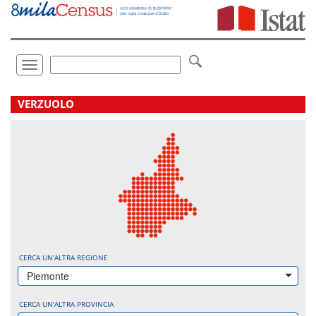
Vai
direttamente
a:
Contenuto
Ricerca
Toggle
navigation
.
VERZUOLO
CERCA UN'ALTRA REGIONE
Piemonte
CERCA UN'ALTRA PROVINCIA