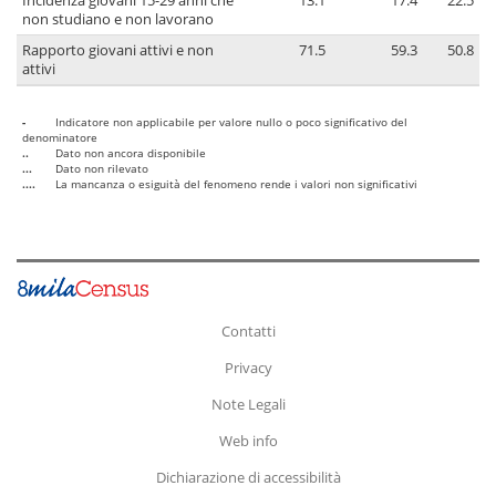
Incidenza giovani 15-29 anni che
13.1
17.4
22.5
non studiano e non lavorano
Rapporto giovani attivi e non
71.5
59.3
50.8
attivi
-
Indicatore non applicabile per valore nullo o poco significativo del
denominatore
..
Dato non ancora disponibile
...
Dato non rilevato
....
La mancanza o esiguità del fenomeno rende i valori non significativi
Contatti
Privacy
Note Legali
Web info
Dichiarazione di accessibilità