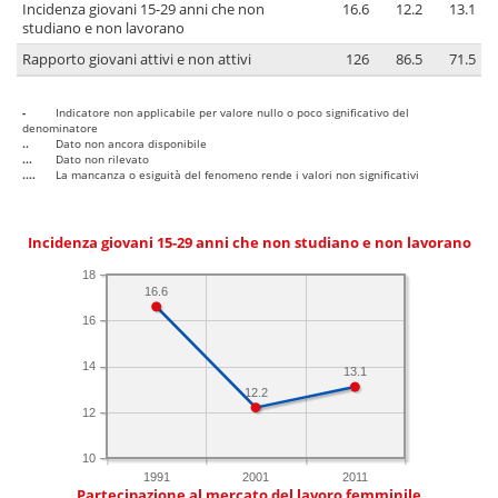
Incidenza giovani 15-29 anni che non
16.6
12.2
13.1
studiano e non lavorano
Rapporto giovani attivi e non attivi
126
86.5
71.5
-
Indicatore non applicabile per valore nullo o poco significativo del
denominatore
..
Dato non ancora disponibile
...
Dato non rilevato
....
La mancanza o esiguità del fenomeno rende i valori non significativi
Incidenza giovani 15-29 anni che non studiano e non lavorano
18
16.6
16
14
13.1
12.2
12
10
1991
2001
2011
Partecipazione al mercato del lavoro femminile