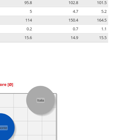
95.8
102.8
101.5
5
4.7
5.2
114
150.4
164.5
0.2
0.7
1.1
15.6
14.9
15.5
iore
[Ø]
Italia
monte