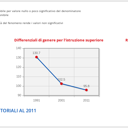
bile per valore nullo o poco significativo del denominatore
nibile
 del fenomeno rende i valori non significativi
Differenziali di genere per l'istruzione superiore
R
140
130.7
130
120
110
102.5
100
95.8
90
1991
2001
2011
TORIALI AL 2011