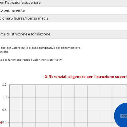
per l'istruzione superiore
nto permanente
ploma o laurea/licenza media
ema di istruzione e formazione
bile per valore nullo o poco significativo del denominatore
nibile
 del fenomeno rende i valori non significativi
Differenziali di genere per l'istruzione super
1.2
1.0
0.8
Pie
ti
0.6