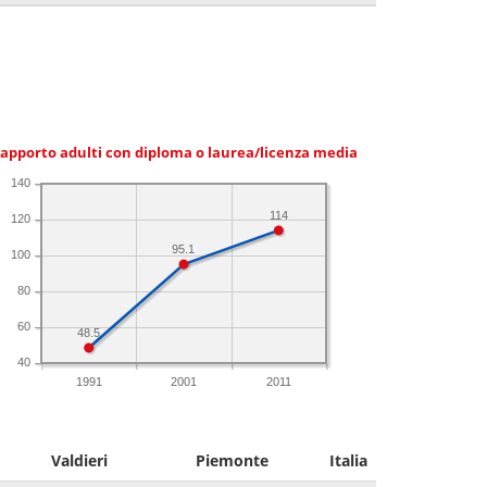
apporto adulti con diploma o laurea/licenza media
140
114
120
95.1
100
80
60
48.5
40
1991
2001
2011
Valdieri
Piemonte
Italia