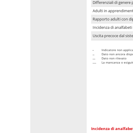
Differenziali di genere 
Adulti in apprendime
Rapporto adulti con di
Incidenza di analfabeti
Uscita precoce dal sist
-
Indicatore non applica
..
Dato non ancora dispo
...
Dato non rilevato
....
La mancanza o esiguità
Incidenza di analfabe