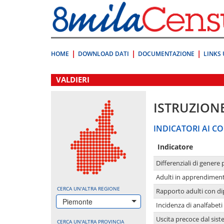
Vai
direttamente
a:
Contenuto
Ricerca
HOME
DOWNLOAD DATI
DOCUMENTAZIONE
LINKS 
.
VALDIERI
ISTRUZION
INDICATORI AI CO
Indicatore
Differenziali di genere 
Adulti in apprendime
CERCA UN'ALTRA REGIONE
Rapporto adulti con di
Piemonte
Incidenza di analfabeti
Uscita precoce dal sist
CERCA UN'ALTRA PROVINCIA