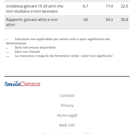
Incidenza giovani 15-29 anni che
6.7
17.4
22.5
non studiano e non lavorano
Rapporto giovani attivi e non
65
59.3
50.8
attivi
-
Indicatore non applicabile per valore nullo o poco significativo del
denominatore
..
Dato non ancora disponibile
...
Dato non rilevato
....
La mancanza o esiguità del fenomeno rende i valori non significativi
Contatti
Privacy
Note Legali
Web info