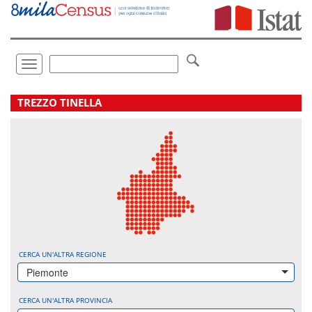
Vai
direttamente
a:
Contenuto
Ricerca
Toggle
navigation
.
TREZZO TINELLA
CERCA UN'ALTRA REGIONE
Piemonte
CERCA UN'ALTRA PROVINCIA