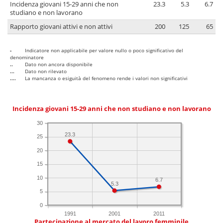
Incidenza giovani 15-29 anni che non
23.3
5.3
6.7
studiano e non lavorano
Rapporto giovani attivi e non attivi
200
125
65
-
Indicatore non applicabile per valore nullo o poco significativo del
denominatore
..
Dato non ancora disponibile
...
Dato non rilevato
....
La mancanza o esiguità del fenomeno rende i valori non significativi
Incidenza giovani 15-29 anni che non studiano e non lavorano
30
23.3
25
20
15
10
6.7
5.3
5
0
1991
2001
2011
Partecipazione al mercato del lavoro femminile