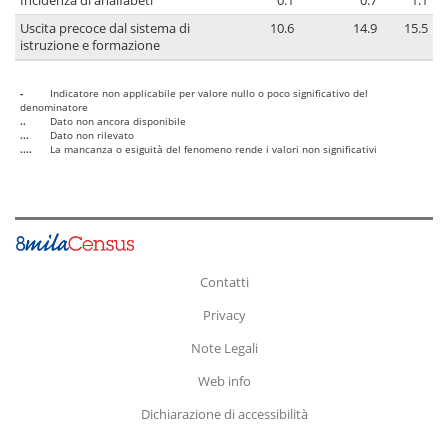
Incidenza di analfabeti
0.1
0.7
1.1
Uscita precoce dal sistema di
10.6
14.9
15.5
istruzione e formazione
-
Indicatore non applicabile per valore nullo o poco significativo del
denominatore
..
Dato non ancora disponibile
...
Dato non rilevato
....
La mancanza o esiguità del fenomeno rende i valori non significativi
Contatti
Privacy
Note Legali
Web info
Dichiarazione di accessibilità