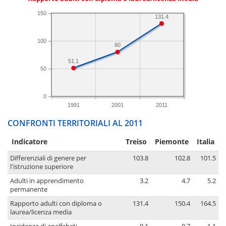
150
131.4
100
80
51.1
50
0
1991
2001
2011
CONFRONTI TERRITORIALI AL 2011
Indicatore
Treiso
Piemonte
Italia
Differenziali di genere per
103.8
102.8
101.5
l'istruzione superiore
Adulti in apprendimento
3.2
4.7
5.2
permanente
Rapporto adulti con diploma o
131.4
150.4
164.5
laurea/licenza media