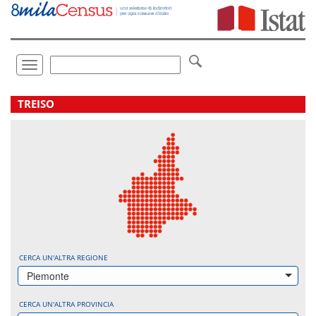
Vai
direttamente
a:
Contenuto
Ricerca
Toggle
navigation
.
TREISO
CERCA UN'ALTRA REGIONE
Piemonte
CERCA UN'ALTRA PROVINCIA