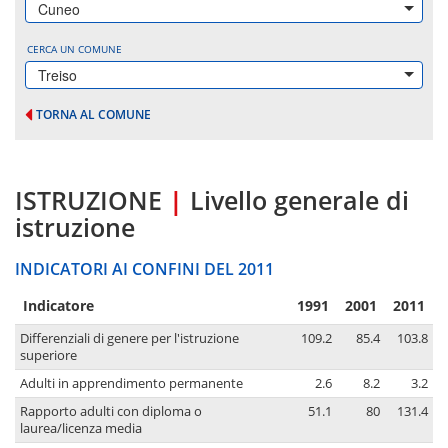
Cuneo
CERCA UN COMUNE
Treiso
TORNA AL COMUNE
ISTRUZIONE
|
Livello generale di
istruzione
INDICATORI AI CONFINI DEL 2011
Indicatore
1991
2001
2011
Differenziali di genere per l'istruzione
109.2
85.4
103.8
superiore
Adulti in apprendimento permanente
2.6
8.2
3.2
Rapporto adulti con diploma o
51.1
80
131.4
laurea/licenza media