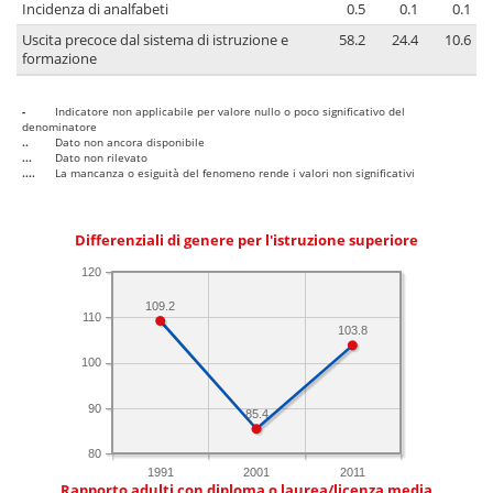
Incidenza di analfabeti
0.5
0.1
0.1
Uscita precoce dal sistema di istruzione e
58.2
24.4
10.6
formazione
-
Indicatore non applicabile per valore nullo o poco significativo del
denominatore
..
Dato non ancora disponibile
...
Dato non rilevato
....
La mancanza o esiguità del fenomeno rende i valori non significativi
Differenziali di genere per l'istruzione superiore
120
109.2
110
103.8
100
90
85.4
80
1991
2001
2011
Rapporto adulti con diploma o laurea/licenza media