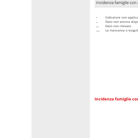
Incidenza famiglie con 
-
Indicatore non applica
..
Dato non ancora dispo
...
Dato non rilevato
....
La mancanza o esiguità
Incidenza famiglie co