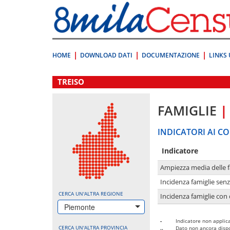
Vai
direttamente
a:
Contenuto
Ricerca
HOME
DOWNLOAD DATI
DOCUMENTAZIONE
LINKS 
.
TREISO
FAMIGLIE
|
INDICATORI AI CO
Indicatore
Ampiezza media delle f
Incidenza famiglie senz
CERCA UN'ALTRA REGIONE
Incidenza famiglie con 
Piemonte
-
Indicatore non applica
CERCA UN'ALTRA PROVINCIA
..
Dato non ancora dispo