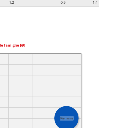
1.2
0.9
1.4
le famiglie
[Ø]
Piemonte