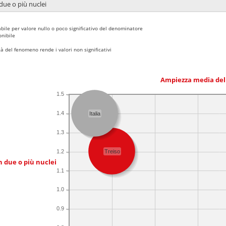
due o più nuclei
bile per valore nullo o poco significativo del denominatore
nibile
 del fenomeno rende i valori non significativi
Ampiezza media del
1.5
1.4
Italia
1.3
1.2
Treiso
n due o più nuclei
1.1
1.0
0.9