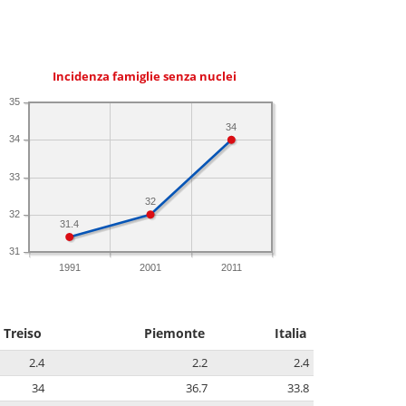
Incidenza famiglie senza nuclei
35
34
34
33
32
32
31.4
31
1991
2001
2011
Treiso
Piemonte
Italia
2.4
2.2
2.4
34
36.7
33.8