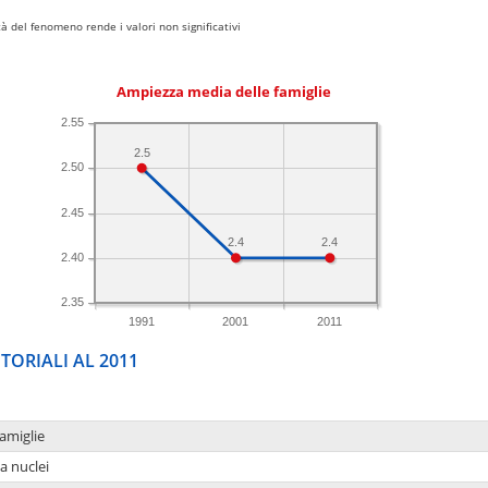
 del fenomeno rende i valori non significativi
Ampiezza media delle famiglie
2.55
2.5
2.50
2.45
2.4
2.4
2.40
2.35
1991
2001
2011
TORIALI AL 2011
amiglie
a nuclei