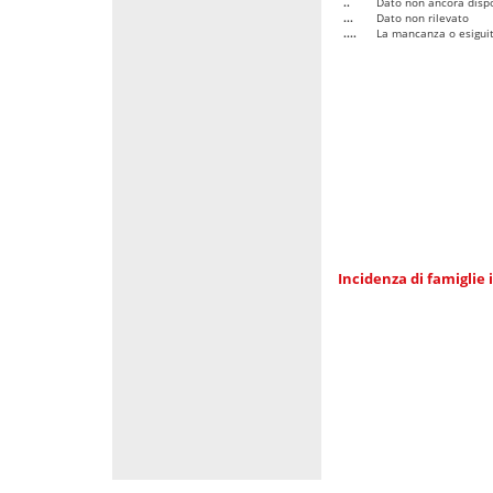
..
Dato non ancora dispo
...
Dato non rilevato
....
La mancanza o esiguità
Incidenza di famiglie 