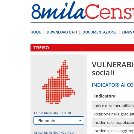
Vai
direttamente
a:
Contenuto
Ricerca
HOME
DOWNLOAD DATI
DOCUMENTAZIONE
LINKS 
.
TREISO
VULNERABI
sociali
INDICATORI AI CO
Indicatore
Indice di vulnerabilità 
CERCA UN'ALTRA REGIONE
Posizione nella graduat
Piemonte
Incidenza di popolazio
Incidenza di alloggi im
CERCA UN'ALTRA PROVINCIA