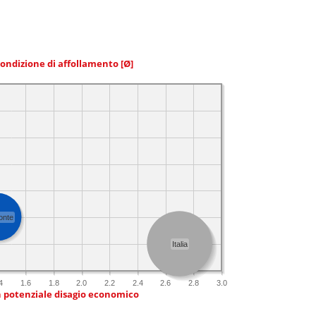
condizione di affollamento
[Ø]
onte
Italia
4
1.6
1.8
2.0
2.2
2.4
2.6
2.8
3.0
n potenziale disagio economico