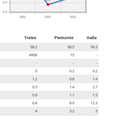
6.4
6.5
6.0
1991
2001
2011
Treiso
Piemonte
Italia
98.2
98.5
99.3
4909
15
-
-
-
-
0
0.2
0.2
1.2
0.8
1.4
0.3
1.4
2.7
0.9
1.1
1.5
6.8
8.9
12.3
4
3.2
3