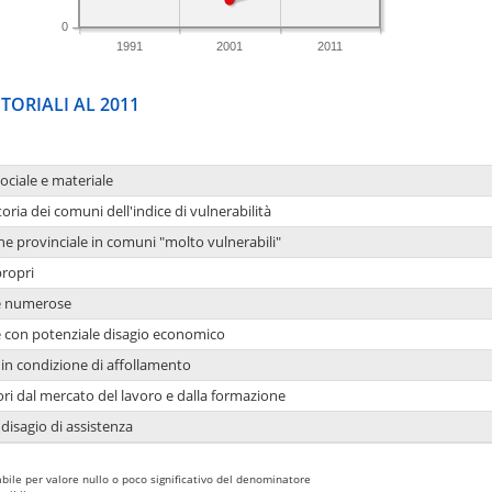
0
1991
2001
2011
TORIALI AL 2011
sociale e materiale
oria dei comuni dell'indice di vulnerabilità
ne provinciale in comuni "molto vulnerabili"
propri
ie numerose
ie con potenziale disagio economico
in condizione di affollamento
ori dal mercato del lavoro e dalla formazione
 disagio di assistenza
bile per valore nullo o poco significativo del denominatore