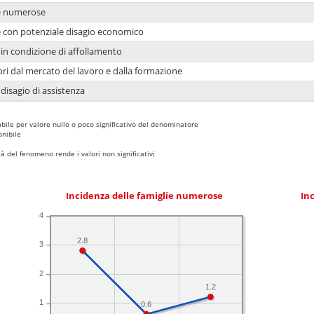
ie numerose
ie con potenziale disagio economico
in condizione di affollamento
ori dal mercato del lavoro e dalla formazione
 disagio di assistenza
bile per valore nullo o poco significativo del denominatore
nibile
 del fenomeno rende i valori non significativi
Incidenza delle famiglie numerose
Inc
4
2.8
3
2
1.2
1
0.6