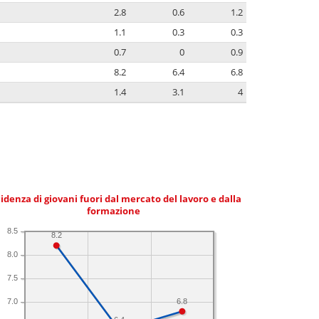
2.8
0.6
1.2
1.1
0.3
0.3
0.7
0
0.9
8.2
6.4
6.8
1.4
3.1
4
idenza di giovani fuori dal mercato del lavoro e dalla
formazione
8.5
8.2
8.0
7.5
6.8
7.0