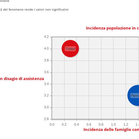
nibile
 del fenomeno rende i valori non significativi
Incidenza popolazione in 
4.2
4.0
Treiso
3.8
3.6
in disagio di assistenza
3.4
3.2
Piem
3.0
2.8
0.0
0.2
0.4
0.6
0.8
1.0
1.2
1.
Incidenza delle famiglie co