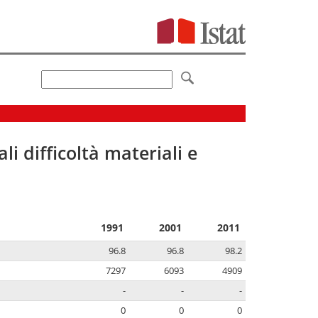
li difficoltà materiali e
1991
2001
2011
96.8
96.8
98.2
7297
6093
4909
-
-
-
0
0
0