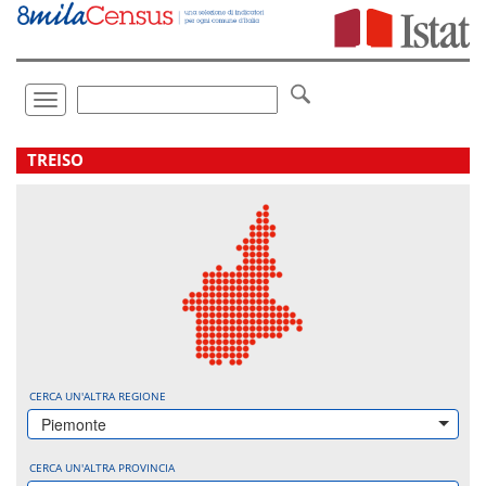
Vai
direttamente
a:
Contenuto
Ricerca
Toggle
navigation
.
TREISO
CERCA UN'ALTRA REGIONE
Piemonte
CERCA UN'ALTRA PROVINCIA