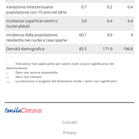
Variazione intercensuaria
0.7
0.2
0.4
popolazione con 15 anni ed oltre
Incidenza superficie centri e
3.6
6.4
6.4
nuclei abitati
Incidenza della popolazione
60.1
9.9
9
residente nei nuclei e case sparse
Densità demografica
85.5
171.9
196.8
-
Indicatore non applicabile per valore nullo o poco significativo del
denominatore
..
Dato non ancora disponibile
...
Dato non rilevato
....
La mancanza o esiguità del fenomeno rende i valori non significativi
Contatti
Privacy