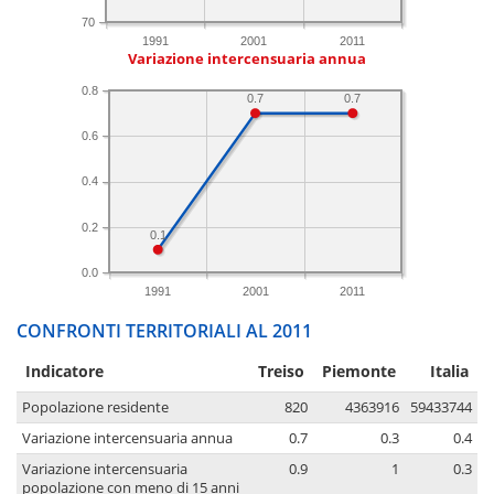
70
1991
2001
2011
Variazione intercensuaria annua
0.8
0.7
0.7
0.6
0.4
0.2
0.1
0.0
1991
2001
2011
CONFRONTI TERRITORIALI AL 2011
Indicatore
Treiso
Piemonte
Italia
Popolazione residente
820
4363916
59433744
Variazione intercensuaria annua
0.7
0.3
0.4
Variazione intercensuaria
0.9
1
0.3
popolazione con meno di 15 anni