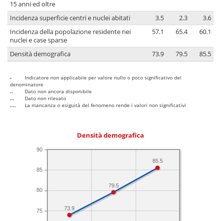
15 anni ed oltre
Incidenza superficie centri e nuclei abitati
3.5
2.3
3.6
Incidenza della popolazione residente nei
57.1
65.4
60.1
nuclei e case sparse
Densità demografica
73.9
79.5
85.5
-
Indicatore non applicabile per valore nullo o poco significativo del
denominatore
..
Dato non ancora disponibile
...
Dato non rilevato
....
La mancanza o esiguità del fenomeno rende i valori non significativi
Densità demografica
90
85.5
85
79.5
80
73.9
75