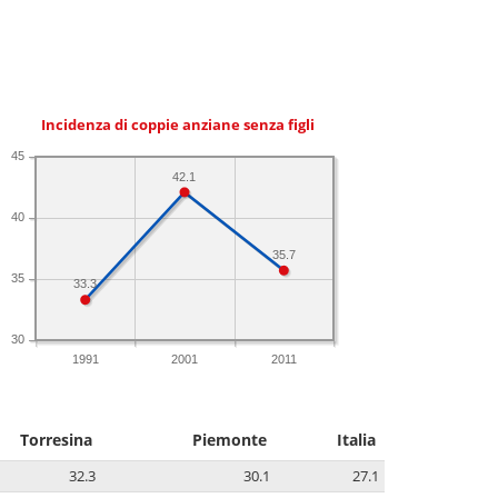
Incidenza di coppie anziane senza figli
45
42.1
40
35.7
35
33.3
30
1991
2001
2011
Torresina
Piemonte
Italia
32.3
30.1
27.1