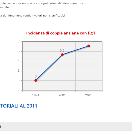
bile per valore nullo o poco significativo del denominatore
nibile
 del fenomeno rende i valori non significativi
Incidenza di coppie anziane con figli
8
5.3
6
4
2
0
0
-2
1991
2001
2011
TORIALI AL 2011
i