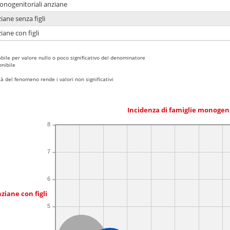
monogenitoriali anziane
iane senza figli
iane con figli
bile per valore nullo o poco significativo del denominatore
nibile
 del fenomeno rende i valori non significativi
Incidenza di famiglie monogen
8
7
6
ziane con figli
5