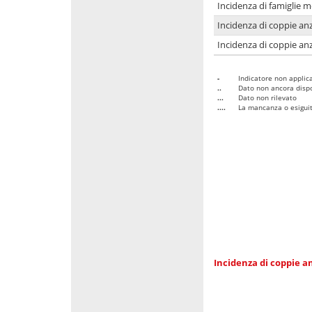
Incidenza di famiglie 
Incidenza di coppie anz
Incidenza di coppie anz
-
Indicatore non applica
..
Dato non ancora dispo
...
Dato non rilevato
....
La mancanza o esiguità
Incidenza di coppie an