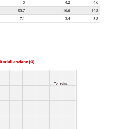
0
4.2
4.6
35.7
16.6
14.2
7.1
3.4
3.8
itoriali anziane
[Ø]
Torresina