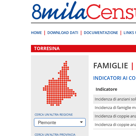
Vai
direttamente
a:
Contenuto
Ricerca
HOME
DOWNLOAD DATI
DOCUMENTAZIONE
LINKS 
.
TORRESINA
FAMIGLIE
|
INDICATORI AI CO
Indicatore
Incidenza di anziani sol
Incidenza di famiglie 
CERCA UN'ALTRA REGIONE
Incidenza di coppie anz
Piemonte
Incidenza di coppie anz
CERCA UN'ALTRA PROVINCIA