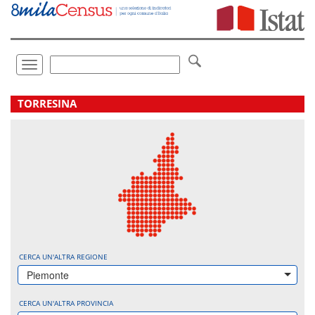
Vai
direttamente
a:
Contenuto
Ricerca
Toggle
navigation
.
TORRESINA
CERCA UN'ALTRA REGIONE
Piemonte
CERCA UN'ALTRA PROVINCIA