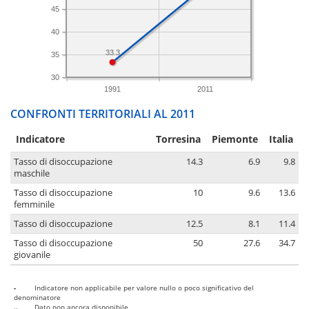
45
40
33.3
35
30
1991
2011
CONFRONTI TERRITORIALI AL 2011
Indicatore
Torresina
Piemonte
Italia
Tasso di disoccupazione
14.3
6.9
9.8
maschile
Tasso di disoccupazione
10
9.6
13.6
femminile
Tasso di disoccupazione
12.5
8.1
11.4
Tasso di disoccupazione
50
27.6
34.7
giovanile
-
Indicatore non applicabile per valore nullo o poco significativo del
denominatore
..
Dato non ancora disponibile