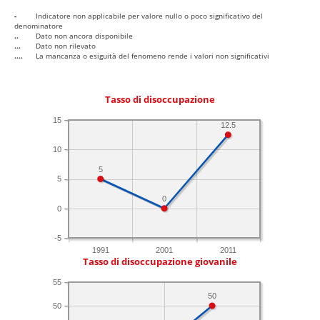
-
Indicatore non applicabile per valore nullo o poco significativo del
denominatore
..
Dato non ancora disponibile
...
Dato non rilevato
....
La mancanza o esiguità del fenomeno rende i valori non significativi
Tasso di disoccupazione
15
12.5
10
5
5
0
0
-5
1991
2001
2011
Tasso di disoccupazione giovanile
55
50
50