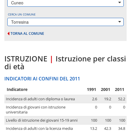
Cuneo
CERCA UN COMUNE
Torresina
TORNA AL COMUNE
ISTRUZIONE
|
Istruzione per classi
di età
INDICATORI AI CONFINI DEL 2011
Indicatore
1991
2001
2011
Incidenza di adulti con diploma o laurea
2.6
19.2
52.2
Incidenza di giovani con istruzione
0
0
0
universitaria
Livello di istruzione dei giovani 15-19 anni
100
100
100
Incidenza di adulti con la licenza media
13.2
42.3
34.8