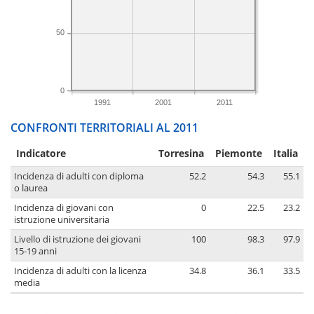
50
0
1991
2001
2011
CONFRONTI TERRITORIALI AL 2011
Indicatore
Torresina
Piemonte
Italia
Incidenza di adulti con diploma
52.2
54.3
55.1
o laurea
Incidenza di giovani con
0
22.5
23.2
istruzione universitaria
Livello di istruzione dei giovani
100
98.3
97.9
15-19 anni
Incidenza di adulti con la licenza
34.8
36.1
33.5
media