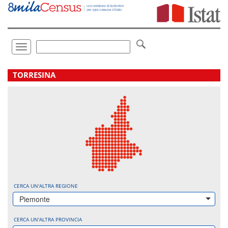
Vai
direttamente
a:
Contenuto
Ricerca
Toggle
navigation
.
TORRESINA
CERCA UN'ALTRA REGIONE
Piemonte
CERCA UN'ALTRA PROVINCIA