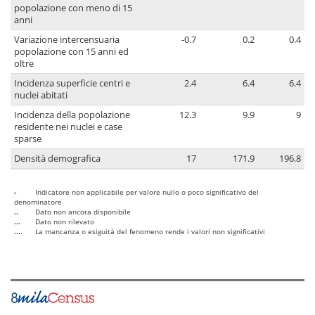
popolazione con meno di 15
anni
Variazione intercensuaria
-0.7
0.2
0.4
popolazione con 15 anni ed
oltre
Incidenza superficie centri e
2.4
6.4
6.4
nuclei abitati
Incidenza della popolazione
12.3
9.9
9
residente nei nuclei e case
sparse
Densità demografica
17
171.9
196.8
-
Indicatore non applicabile per valore nullo o poco significativo del
denominatore
..
Dato non ancora disponibile
...
Dato non rilevato
....
La mancanza o esiguità del fenomeno rende i valori non significativi