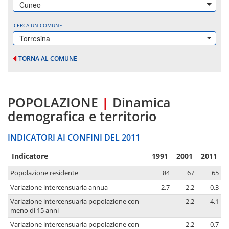
Cuneo
CERCA UN COMUNE
Torresina
TORNA AL COMUNE
POPOLAZIONE
|
Dinamica
demografica e territorio
INDICATORI AI CONFINI DEL 2011
Indicatore
1991
2001
2011
Popolazione residente
84
67
65
Variazione intercensuaria annua
-2.7
-2.2
-0.3
Variazione intercensuaria popolazione con
-
-2.2
4.1
meno di 15 anni
Variazione intercensuaria popolazione con
-
-2.2
-0.7