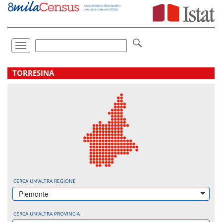
Vai
direttamente
a:
Contenuto
Ricerca
Toggle
navigation
.
TORRESINA
CERCA UN'ALTRA REGIONE
Piemonte
CERCA UN'ALTRA PROVINCIA