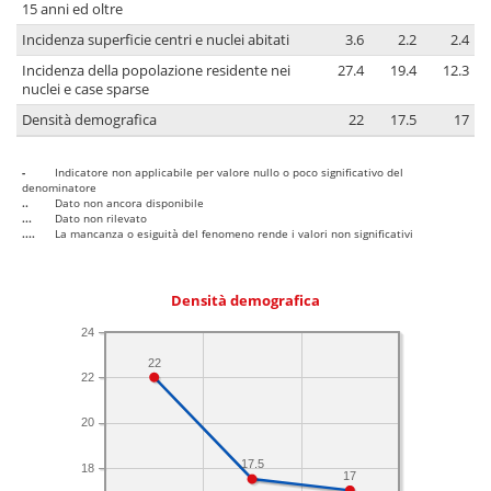
15 anni ed oltre
Incidenza superficie centri e nuclei abitati
3.6
2.2
2.4
Incidenza della popolazione residente nei
27.4
19.4
12.3
nuclei e case sparse
Densità demografica
22
17.5
17
-
Indicatore non applicabile per valore nullo o poco significativo del
denominatore
..
Dato non ancora disponibile
...
Dato non rilevato
....
La mancanza o esiguità del fenomeno rende i valori non significativi
Densità demografica
24
22
22
20
17.5
18
17