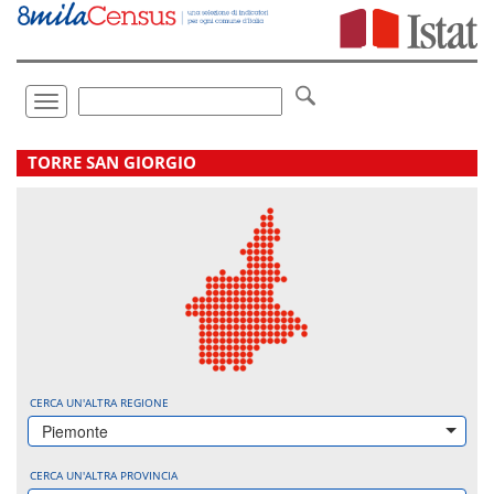
Vai
direttamente
a:
Contenuto
Ricerca
Toggle
navigation
.
TORRE SAN GIORGIO
CERCA UN'ALTRA REGIONE
Piemonte
CERCA UN'ALTRA PROVINCIA