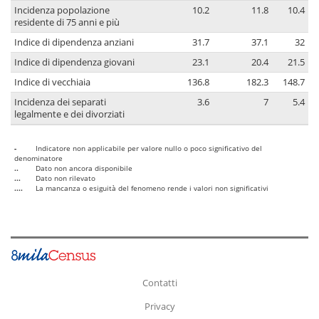
Incidenza popolazione
10.2
11.8
10.4
residente di 75 anni e più
Indice di dipendenza anziani
31.7
37.1
32
Indice di dipendenza giovani
23.1
20.4
21.5
Indice di vecchiaia
136.8
182.3
148.7
Incidenza dei separati
3.6
7
5.4
legalmente e dei divorziati
-
Indicatore non applicabile per valore nullo o poco significativo del
denominatore
..
Dato non ancora disponibile
...
Dato non rilevato
....
La mancanza o esiguità del fenomeno rende i valori non significativi
Contatti
Privacy