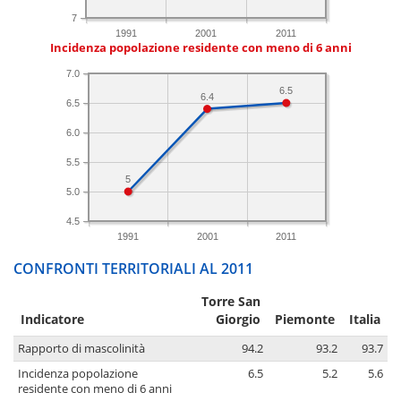
7
1991
2001
2011
Incidenza popolazione residente con meno di 6 anni
7.0
6.5
6.4
6.5
6.0
5.5
5
5.0
4.5
1991
2001
2011
CONFRONTI TERRITORIALI AL 2011
Torre San
Indicatore
Giorgio
Piemonte
Italia
Rapporto di mascolinità
94.2
93.2
93.7
Incidenza popolazione
6.5
5.2
5.6
residente con meno di 6 anni