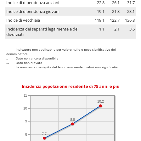
Indice di dipendenza anziani
22.8
26.1
31.7
Indice di dipendenza giovani
19.1
21.3
23.1
Indice di vecchiaia
119.1
122.7
136.8
Incidenza dei separati legalmente e dei
1.1
2.1
3.6
divorziati
-
Indicatore non applicabile per valore nullo o poco significativo del
denominatore
..
Dato non ancora disponibile
...
Dato non rilevato
....
La mancanza o esiguità del fenomeno rende i valori non significativi
Incidenza popolazione residente di 75 anni e più
11
10.2
10
8.8
9
7.7
8