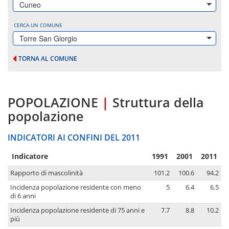
Cuneo
CERCA UN COMUNE
Torre San Giorgio
TORNA AL COMUNE
POPOLAZIONE
|
Struttura della
popolazione
INDICATORI AI CONFINI DEL 2011
Indicatore
1991
2001
2011
Rapporto di mascolinità
101.2
100.6
94.2
Incidenza popolazione residente con meno
5
6.4
6.5
di 6 anni
Incidenza popolazione residente di 75 anni e
7.7
8.8
10.2
più