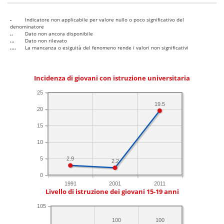
-
Indicatore non applicabile per valore nullo o poco significativo del
denominatore
..
Dato non ancora disponibile
...
Dato non rilevato
....
La mancanza o esiguità del fenomeno rende i valori non significativi
Incidenza di giovani con istruzione universitaria
25
19.5
20
15
10
5
2.9
2.2
0
1991
2001
2011
Livello di istruzione dei giovani 15-19 anni
105
100
100