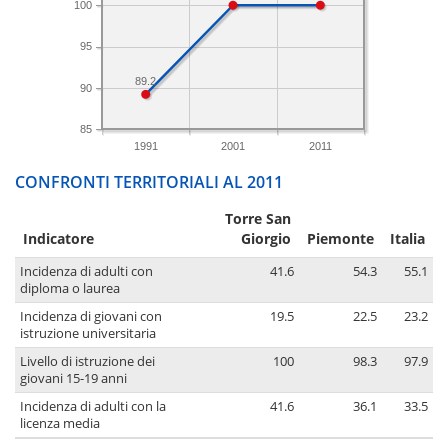
100
95
89.2
90
85
1991
2001
2011
CONFRONTI TERRITORIALI AL 2011
Torre San
Indicatore
Giorgio
Piemonte
Italia
Incidenza di adulti con
41.6
54.3
55.1
diploma o laurea
Incidenza di giovani con
19.5
22.5
23.2
istruzione universitaria
Livello di istruzione dei
100
98.3
97.9
giovani 15-19 anni
Incidenza di adulti con la
41.6
36.1
33.5
licenza media