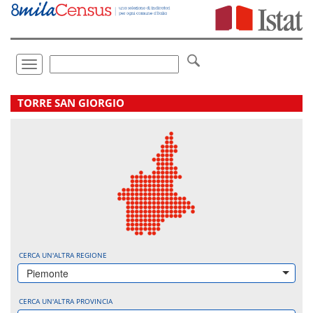
Vai
direttamente
a:
Contenuto
Ricerca
Toggle
navigation
.
TORRE SAN GIORGIO
CERCA UN'ALTRA REGIONE
Piemonte
CERCA UN'ALTRA PROVINCIA