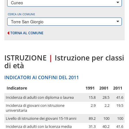
Cuneo
CERCA UN COMUNE
Torre San Giorgio
TORNA AL COMUNE
ISTRUZIONE
|
Istruzione per classi
di età
INDICATORI AI CONFINI DEL 2011
Indicatore
1991
2001
2011
Incidenza di adulti con diploma o laurea
15.8
28.5
41.6
Incidenza di giovani con istruzione
2.9
2.2
19.5
universitaria
Livello di istruzione dei giovani 15-19 anni
89.2
100
100
Incidenza di adulti con la licenza media
31.3
40.2
41.6