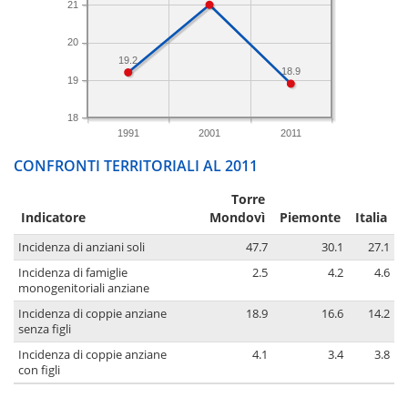
21
20
19.2
18.9
19
18
1991
2001
2011
CONFRONTI TERRITORIALI AL 2011
Torre
Indicatore
Mondovì
Piemonte
Italia
Incidenza di anziani soli
47.7
30.1
27.1
Incidenza di famiglie
2.5
4.2
4.6
monogenitoriali anziane
Incidenza di coppie anziane
18.9
16.6
14.2
senza figli
Incidenza di coppie anziane
4.1
3.4
3.8
con figli