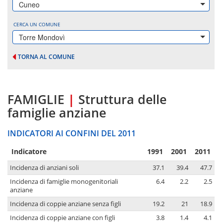
Cuneo
CERCA UN COMUNE
Torre Mondovì
TORNA AL COMUNE
FAMIGLIE
|
Struttura delle
famiglie anziane
INDICATORI AI CONFINI DEL 2011
Indicatore
1991
2001
2011
Incidenza di anziani soli
37.1
39.4
47.7
Incidenza di famiglie monogenitoriali
6.4
2.2
2.5
anziane
Incidenza di coppie anziane senza figli
19.2
21
18.9
Incidenza di coppie anziane con figli
3.8
1.4
4.1