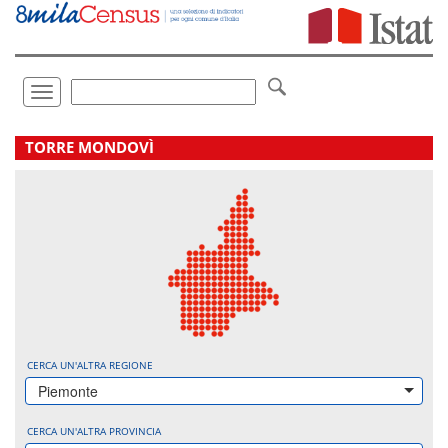
Vai
direttamente
a:
Contenuto
Ricerca
Toggle
navigation
.
TORRE MONDOVÌ
CERCA UN'ALTRA REGIONE
Piemonte
CERCA UN'ALTRA PROVINCIA