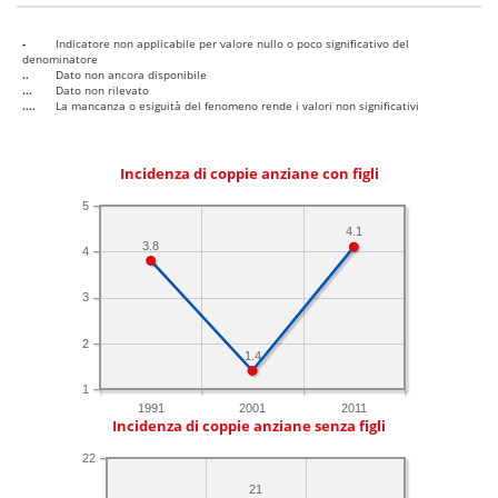
-
Indicatore non applicabile per valore nullo o poco significativo del
denominatore
..
Dato non ancora disponibile
...
Dato non rilevato
....
La mancanza o esiguità del fenomeno rende i valori non significativi
Incidenza di coppie anziane con figli
5
4.1
3.8
4
3
2
1.4
1
1991
2001
2011
Incidenza di coppie anziane senza figli
22
21