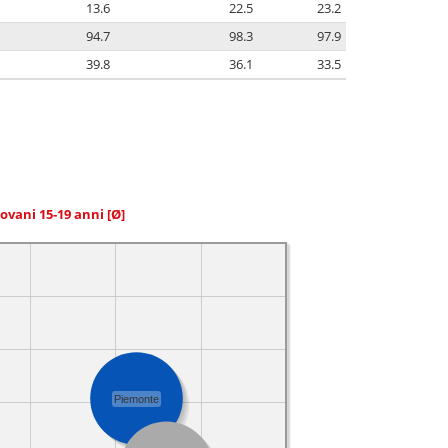
13.6
22.5
23.2
94.7
98.3
97.9
39.8
36.1
33.5
giovani 15-19 anni
[Ø]
Piemonte