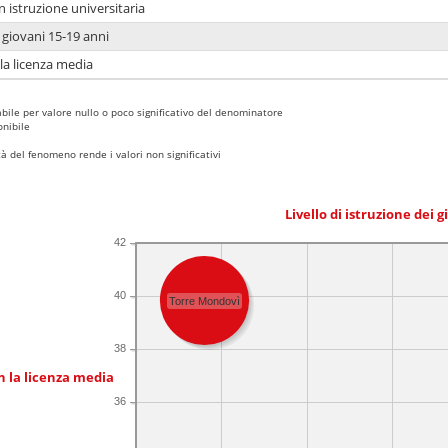
n istruzione universitaria
i giovani 15-19 anni
 la licenza media
bile per valore nullo o poco significativo del denominatore
nibile
 del fenomeno rende i valori non significativi
Livello di istruzione dei 
42
40
Torre Mondovì
38
n la licenza media
36