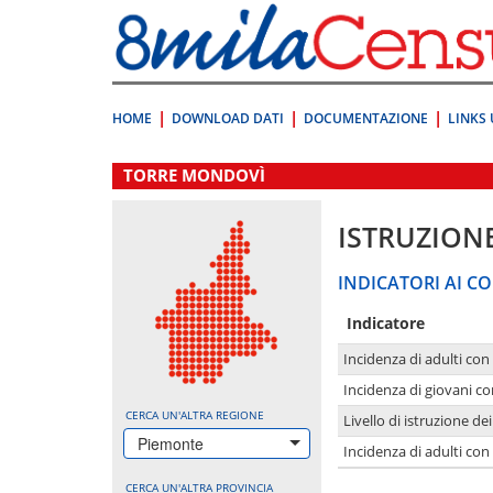
Vai
direttamente
a:
Contenuto
Ricerca
HOME
DOWNLOAD DATI
DOCUMENTAZIONE
LINKS 
.
TORRE MONDOVÌ
ISTRUZION
INDICATORI AI CO
Indicatore
Incidenza di adulti con
Incidenza di giovani co
CERCA UN'ALTRA REGIONE
Livello di istruzione de
Piemonte
Incidenza di adulti con
CERCA UN'ALTRA PROVINCIA