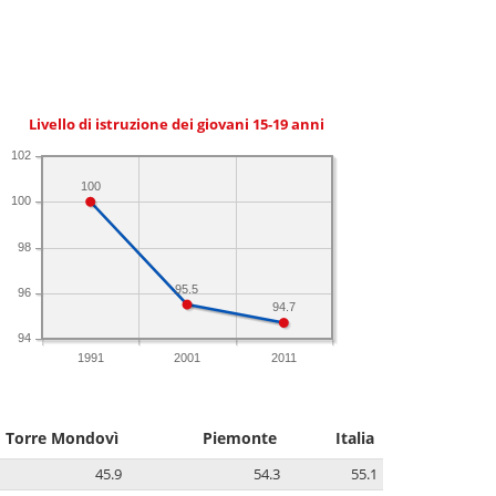
Livello di istruzione dei giovani 15-19 anni
102
100
100
98
95.5
96
94.7
94
1991
2001
2011
Torre Mondovì
Piemonte
Italia
45.9
54.3
55.1