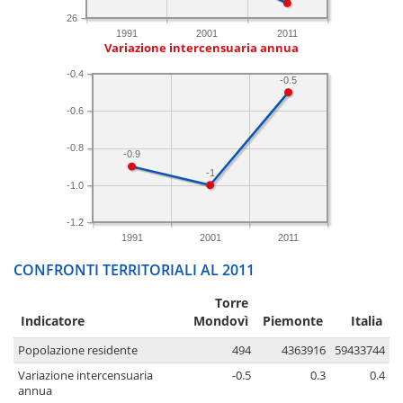
26
1991
2001
2011
Variazione intercensuaria annua
-0.4
-0.5
-0.6
-0.8
-0.9
-1
-1.0
-1.2
1991
2001
2011
CONFRONTI TERRITORIALI AL 2011
Torre
Indicatore
Mondovì
Piemonte
Italia
Popolazione residente
494
4363916
59433744
Variazione intercensuaria
-0.5
0.3
0.4
annua