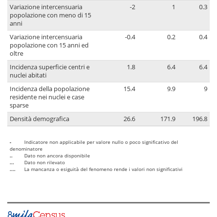
Variazione intercensuaria
-2
1
0.3
popolazione con meno di 15
anni
Variazione intercensuaria
-0.4
0.2
0.4
popolazione con 15 anni ed
oltre
Incidenza superficie centri e
1.8
6.4
6.4
nuclei abitati
Incidenza della popolazione
15.4
9.9
9
residente nei nuclei e case
sparse
Densità demografica
26.6
171.9
196.8
-
Indicatore non applicabile per valore nullo o poco significativo del
denominatore
..
Dato non ancora disponibile
...
Dato non rilevato
....
La mancanza o esiguità del fenomeno rende i valori non significativi