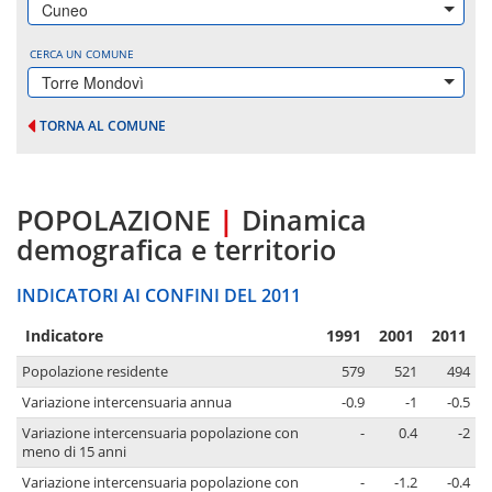
Cuneo
CERCA UN COMUNE
Torre Mondovì
TORNA AL COMUNE
POPOLAZIONE
|
Dinamica
demografica e territorio
INDICATORI AI CONFINI DEL 2011
Indicatore
1991
2001
2011
Popolazione residente
579
521
494
Variazione intercensuaria annua
-0.9
-1
-0.5
Variazione intercensuaria popolazione con
-
0.4
-2
meno di 15 anni
Variazione intercensuaria popolazione con
-
-1.2
-0.4