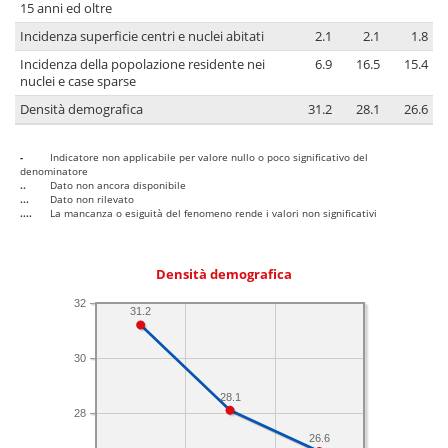
15 anni ed oltre
Incidenza superficie centri e nuclei abitati
2.1
2.1
1.8
Incidenza della popolazione residente nei
6.9
16.5
15.4
nuclei e case sparse
Densità demografica
31.2
28.1
26.6
-
Indicatore non applicabile per valore nullo o poco significativo del
denominatore
..
Dato non ancora disponibile
...
Dato non rilevato
....
La mancanza o esiguità del fenomeno rende i valori non significativi
Densità demografica
32
31.2
30
28.1
28
26.6