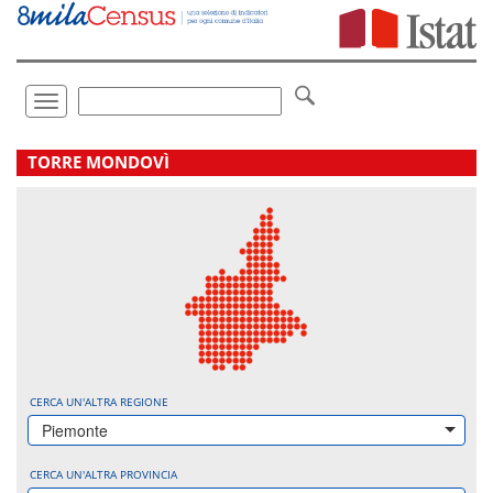
Vai
direttamente
a:
Contenuto
Ricerca
Toggle
navigation
.
TORRE MONDOVÌ
CERCA UN'ALTRA REGIONE
Piemonte
CERCA UN'ALTRA PROVINCIA