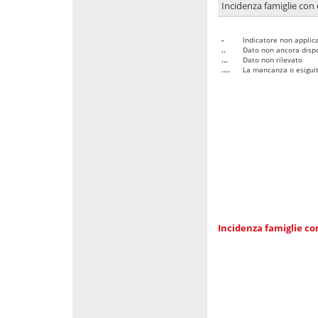
Incidenza famiglie con 
-
Indicatore non applica
..
Dato non ancora dispo
...
Dato non rilevato
....
La mancanza o esiguità
Incidenza famiglie co