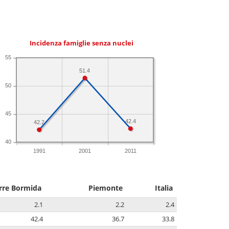
Incidenza famiglie senza nuclei
55
51.4
50
45
42.4
42.2
40
1991
2001
2011
rre Bormida
Piemonte
Italia
2.1
2.2
2.4
42.4
36.7
33.8