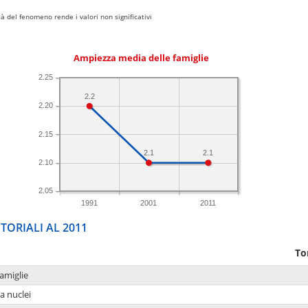
 del fenomeno rende i valori non significativi
Ampiezza media delle famiglie
2.25
2.2
2.20
2.15
2.1
2.1
2.10
2.05
1991
2001
2011
TORIALI AL 2011
To
amiglie
a nuclei