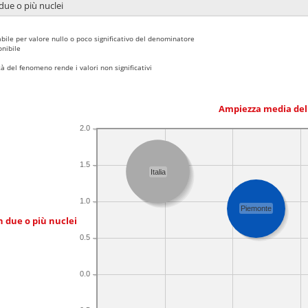
due o più nuclei
bile per valore nullo o poco significativo del denominatore
nibile
 del fenomeno rende i valori non significativi
Ampiezza media del
2.0
1.5
Italia
1.0
Piemonte
n due o più nuclei
0.5
0.0