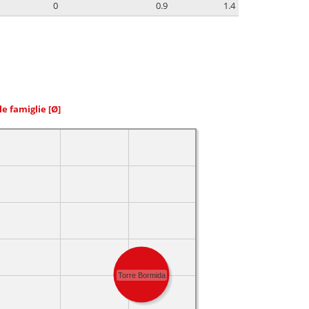
0
0.9
1.4
le famiglie
[Ø]
Torre Bormida