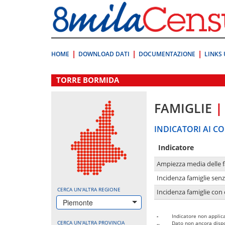
Vai
direttamente
a:
Contenuto
Ricerca
HOME
DOWNLOAD DATI
DOCUMENTAZIONE
LINKS 
.
TORRE BORMIDA
FAMIGLIE
|
INDICATORI AI CO
Indicatore
Ampiezza media delle f
Incidenza famiglie senz
CERCA UN'ALTRA REGIONE
Incidenza famiglie con 
Piemonte
-
Indicatore non applica
CERCA UN'ALTRA PROVINCIA
..
Dato non ancora dispo