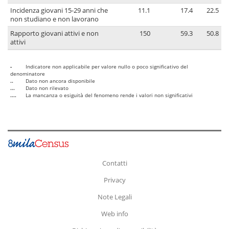
Incidenza giovani 15-29 anni che
11.1
17.4
22.5
non studiano e non lavorano
Rapporto giovani attivi e non
150
59.3
50.8
attivi
-
Indicatore non applicabile per valore nullo o poco significativo del
denominatore
..
Dato non ancora disponibile
...
Dato non rilevato
....
La mancanza o esiguità del fenomeno rende i valori non significativi
Contatti
Privacy
Note Legali
Web info