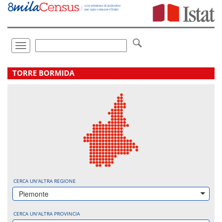
Vai
direttamente
a:
Contenuto
Ricerca
Toggle
navigation
.
TORRE BORMIDA
CERCA UN'ALTRA REGIONE
Piemonte
CERCA UN'ALTRA PROVINCIA