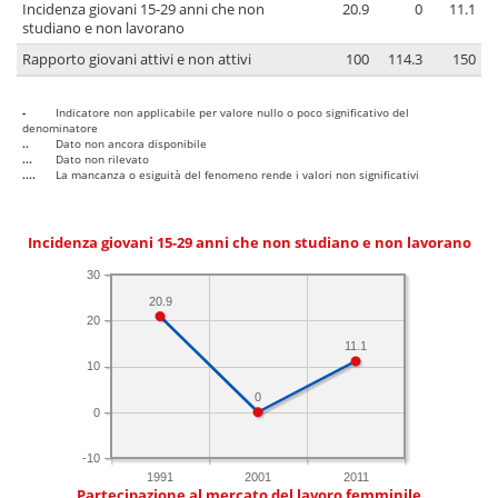
Incidenza giovani 15-29 anni che non
20.9
0
11.1
studiano e non lavorano
Rapporto giovani attivi e non attivi
100
114.3
150
-
Indicatore non applicabile per valore nullo o poco significativo del
denominatore
..
Dato non ancora disponibile
...
Dato non rilevato
....
La mancanza o esiguità del fenomeno rende i valori non significativi
Incidenza giovani 15-29 anni che non studiano e non lavorano
30
20.9
20
11.1
10
0
0
-10
1991
2001
2011
Partecipazione al mercato del lavoro femminile