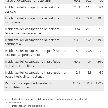
Tasso di occupazione 15-29 anni
69.2
66.7
50
Incidenza dell'occupazione nel settore
24.2
23.4
9.8
agricolo
Incidenza dell'occupazione nel settore
18.2
29.8
19.5
industriale
Incidenza dell'occupazione nel settore
39.4
27.7
51.2
terziario extracommercio
Incidenza dell'occupazione nel settore
18.2
19.1
19.5
commercio
Incidenza dell'occupazione in professioni ad
18.2
29.8
22
alta-media specializzazione
Incidenza dell'occupazione in professioni
45.5
34
36.6
artigiane, operaie o agricole
Incidenza dell'occupazione in professioni a
12.1
12.8
4.9
basso livello di competenza
Rapporto occupati indipendenti
117.9
134.3
172.7
maschi/femmine
-
Indicatore non applicabile per valore nullo o poco significativo del
denominatore
..
Dato non ancora disponibile