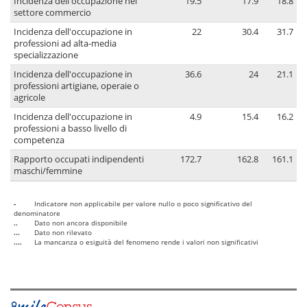
Incidenza dell'occupazione nel
19.5
17.9
18.8
settore commercio
Incidenza dell'occupazione in
22
30.4
31.7
professioni ad alta-media
specializzazione
Incidenza dell'occupazione in
36.6
24
21.1
professioni artigiane, operaie o
agricole
Incidenza dell'occupazione in
4.9
15.4
16.2
professioni a basso livello di
competenza
Rapporto occupati indipendenti
172.7
162.8
161.1
maschi/femmine
-
Indicatore non applicabile per valore nullo o poco significativo del
denominatore
..
Dato non ancora disponibile
...
Dato non rilevato
....
La mancanza o esiguità del fenomeno rende i valori non significativi