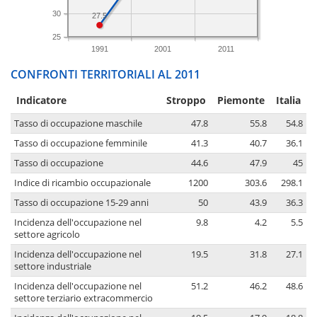
30
27.5
25
1991
2001
2011
CONFRONTI TERRITORIALI AL 2011
Indicatore
Stroppo
Piemonte
Italia
Tasso di occupazione maschile
47.8
55.8
54.8
Tasso di occupazione femminile
41.3
40.7
36.1
Tasso di occupazione
44.6
47.9
45
Indice di ricambio occupazionale
1200
303.6
298.1
Tasso di occupazione 15-29 anni
50
43.9
36.3
Incidenza dell'occupazione nel
9.8
4.2
5.5
settore agricolo
Incidenza dell'occupazione nel
19.5
31.8
27.1
settore industriale
Incidenza dell'occupazione nel
51.2
46.2
48.6
settore terziario extracommercio