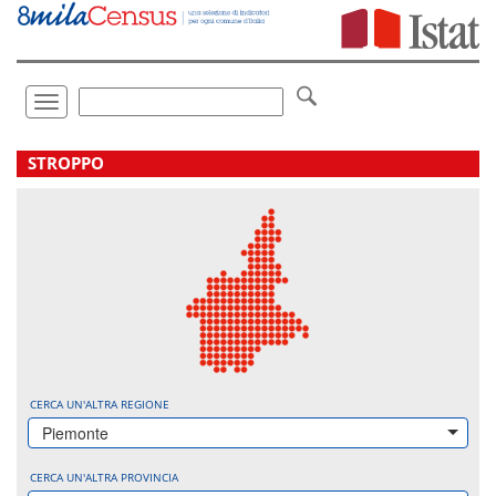
Vai
direttamente
a:
Contenuto
Ricerca
Toggle
navigation
.
STROPPO
CERCA UN'ALTRA REGIONE
Piemonte
CERCA UN'ALTRA PROVINCIA