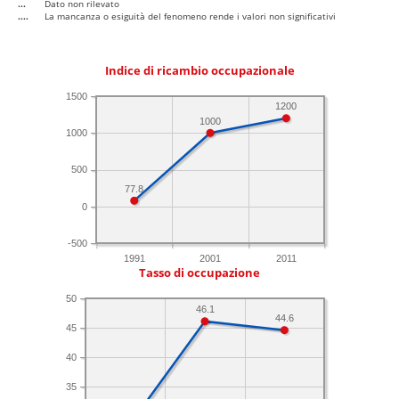
...
Dato non rilevato
....
La mancanza o esiguità del fenomeno rende i valori non significativi
Indice di ricambio occupazionale
1500
1200
1000
1000
500
77.8
0
-500
1991
2001
2011
Tasso di occupazione
50
46.1
44.6
45
40
35