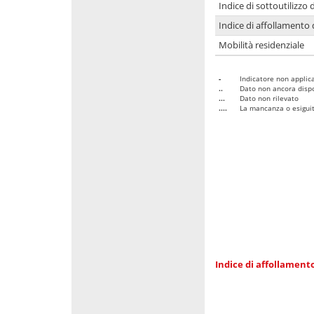
Indice di sottoutilizzo 
Indice di affollamento 
Mobilità residenziale
-
Indicatore non applica
..
Dato non ancora dispo
...
Dato non rilevato
....
La mancanza o esiguità
Indice di affollamento