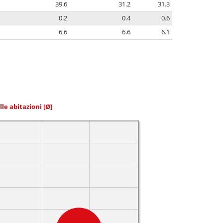
39.6
31.2
31.3
0.2
0.4
0.6
6.6
6.6
6.1
elle abitazioni
[Ø]