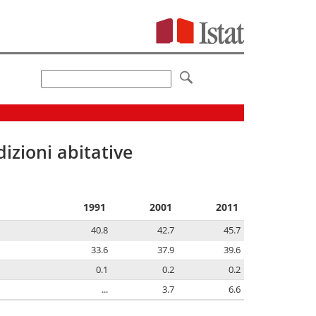
izioni abitative
1991
2001
2011
40.8
42.7
45.7
33.6
37.9
39.6
0.1
0.2
0.2
...
3.7
6.6