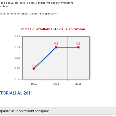
bile per valore nullo o poco significativo del denominatore
nibile
 del fenomeno rende i valori non significativi
Indice di affollamento delle abitazioni
0.25
0.2
0.2
0.20
0.15
0.1
0.10
0.05
1991
2001
2011
TORIALI AL 2011
upante nelle abitazioni occupate