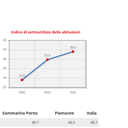
Indice di sottoutilizzo delle abitazioni
42
39.6
40
37.9
38
36
33.6
34
32
1991
2001
2011
Sommariva Perno
Piemonte
Italia
45.7
43.5
40.7