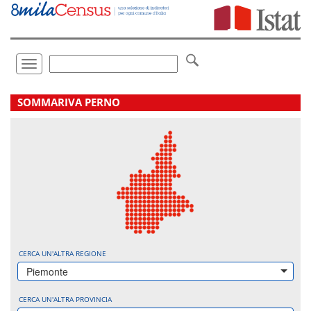
Vai
direttamente
a:
Contenuto
Ricerca
Toggle
navigation
.
SOMMARIVA PERNO
CERCA UN'ALTRA REGIONE
Piemonte
CERCA UN'ALTRA PROVINCIA