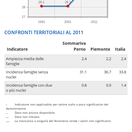
28.1
28.1
28
27
1991
2001
2011
CONFRONTI TERRITORIALI AL 2011
Sommariva
Indicatore
Perno
Piemonte
Italia
Ampiezza media delle
2.4
2.2
2.4
famiglie
Incidenza famiglie senza
31.1
36.7
33.8
nuclei
Incidenza famiglie con due
0.8
0.9
1.4
o più nuclei
-
Indicatore non applicabile per valore nullo o poco significativo del
denominatore
..
Dato non ancora disponibile
...
Dato non rilevato
....
La mancanza o esiguità del fenomeno rende i valori non significativi