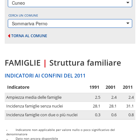
Cuneo
CERCA UN COMUNE
Sommariva Perno
TORNA AL COMUNE
FAMIGLIE
|
Struttura familiare
INDICATORI AI CONFINI DEL 2011
Indicatore
1991
2001
2011
Ampiezza media delle famiglie
2.5
2.4
2.4
Incidenza famiglie senza nuclei
28.1
28.1
31.1
Incidenza famiglie con due o più nuclei
0.3
0.6
0.8
-
Indicatore non applicabile per valore nullo o poco significativo del
denominatore
..
Dato non ancora disponibile