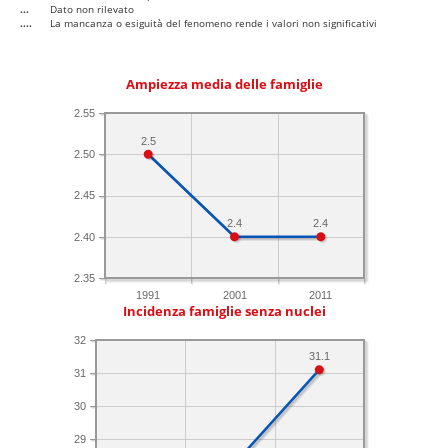
...
Dato non rilevato
....
La mancanza o esiguità del fenomeno rende i valori non significativi
Ampiezza media delle famiglie
2.55
2.5
2.50
2.45
2.4
2.4
2.40
2.35
1991
2001
2011
Incidenza famiglie senza nuclei
32
31.1
31
30
29