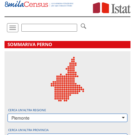
Vai
direttamente
a:
Contenuto
Ricerca
Toggle
navigation
.
SOMMARIVA PERNO
CERCA UN'ALTRA REGIONE
Piemonte
CERCA UN'ALTRA PROVINCIA