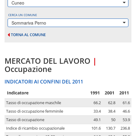
Cuneo
CERCA UN COMUNE
Sommariva Perno
TORNA AL COMUNE
MERCATO DEL LAVORO
|
Occupazione
INDICATORI AI CONFINI DEL 2011
Indicatore
1991
2001
2011
Tasso di occupazione maschile
66.2
62.8
61.6
Tasso di occupazione femminile
33.4
38.4
46.6
Tasso di occupazione
49.1
50
53.9
Indice di ricambio occupazionale
101.6
130.7
236.8