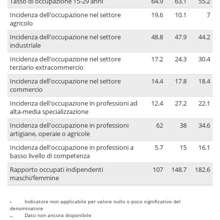
Tasso di occupazione 15-29 anni
64.9
63.1
55.2
Incidenza dell'occupazione nel settore
19.6
10.1
7
agricolo
Incidenza dell'occupazione nel settore
48.8
47.9
44.2
industriale
Incidenza dell'occupazione nel settore
17.2
24.3
30.4
terziario extracommercio
Incidenza dell'occupazione nel settore
14.4
17.8
18.4
commercio
Incidenza dell'occupazione in professioni ad
12.4
27.2
22.1
alta-media specializzazione
Incidenza dell'occupazione in professioni
62
38
34.6
artigiane, operaie o agricole
Incidenza dell'occupazione in professioni a
5.7
15
16.1
basso livello di competenza
Rapporto occupati indipendenti
107
148.7
182.6
maschi/femmine
-
Indicatore non applicabile per valore nullo o poco significativo del
denominatore
..
Dato non ancora disponibile