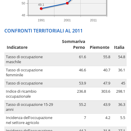
50
49.1
48
1991
2001
2011
CONFRONTI TERRITORIALI AL 2011
Sommariva
Indicatore
Perno
Piemonte
Italia
Tasso di occupazione
61.6
55.8
54.8
maschile
Tasso di occupazione
46.6
40.7
36.1
femminile
Tasso di occupazione
53.9
47.9
45
Indice di ricambio
236.8
303.6
298.1
occupazionale
Tasso di occupazione 15-29
55.2
43.9
36.3
anni
Incidenza dell'occupazione
7
4.2
5.5
nel settore agricolo
Incidenza dell'occupazione
44.2
31.8
27.1