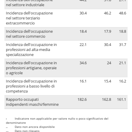
nel settore industriale
Incidenza dell'occupazione
30.4
46.2
48.6
nel settore terziario
extracommercio
Incidenza dell'occupazione
18.4
17.9
18.8
nel settore commercio
Incidenza dell'occupazione in
22.1
30.4
31.7
professioni ad alta-media
specializzazione
Incidenza dell'occupazione in
34.6
24
21.1
professioni artigiane, operaie
o agricole
Incidenza dell'occupazione in
16.1
15.4
16.2
professioni a basso livello di
competenza
Rapporto occupati
182.6
162.8
161.1
indipendenti maschi/femmine
-
Indicatore non applicabile per valore nullo o poco significativo del
denominatore
..
Dato non ancora disponibile
...
Dato non rilevato