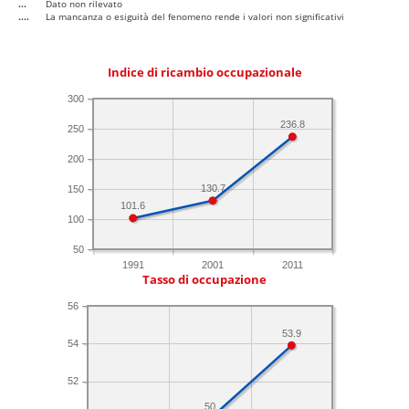
...
Dato non rilevato
....
La mancanza o esiguità del fenomeno rende i valori non significativi
Indice di ricambio occupazionale
300
236.8
250
200
130.7
150
101.6
100
50
1991
2001
2011
Tasso di occupazione
56
53.9
54
52
50