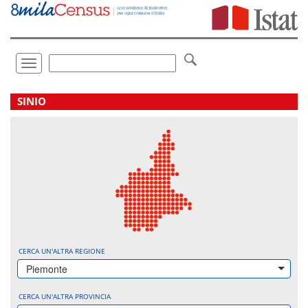
Vai
direttamente
a:
Contenuto
Ricerca
Toggle
navigation
.
SINIO
CERCA UN'ALTRA REGIONE
Piemonte
CERCA UN'ALTRA PROVINCIA