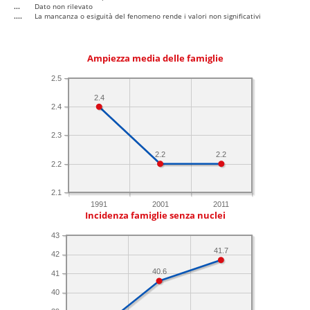
...
Dato non rilevato
....
La mancanza o esiguità del fenomeno rende i valori non significativi
Ampiezza media delle famiglie
2.5
2.4
2.4
2.3
2.2
2.2
2.2
2.1
1991
2001
2011
Incidenza famiglie senza nuclei
43
41.7
42
40.6
41
40