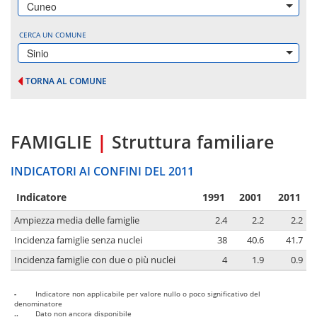
Cuneo
CERCA UN COMUNE
Sinio
TORNA AL COMUNE
FAMIGLIE
|
Struttura familiare
INDICATORI AI CONFINI DEL 2011
Indicatore
1991
2001
2011
Ampiezza media delle famiglie
2.4
2.2
2.2
Incidenza famiglie senza nuclei
38
40.6
41.7
Incidenza famiglie con due o più nuclei
4
1.9
0.9
-
Indicatore non applicabile per valore nullo o poco significativo del
denominatore
..
Dato non ancora disponibile