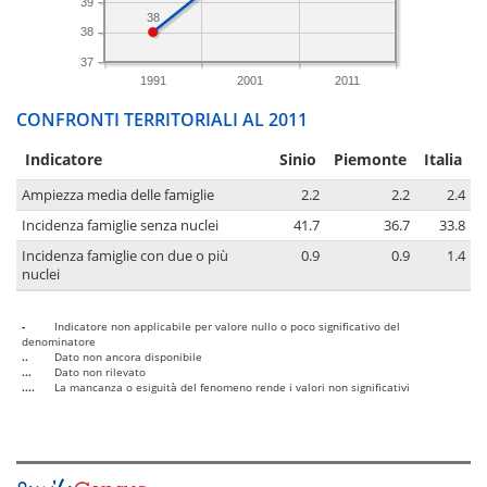
39
38
38
37
1991
2001
2011
CONFRONTI TERRITORIALI AL 2011
Indicatore
Sinio
Piemonte
Italia
Ampiezza media delle famiglie
2.2
2.2
2.4
Incidenza famiglie senza nuclei
41.7
36.7
33.8
Incidenza famiglie con due o più
0.9
0.9
1.4
nuclei
-
Indicatore non applicabile per valore nullo o poco significativo del
denominatore
..
Dato non ancora disponibile
...
Dato non rilevato
....
La mancanza o esiguità del fenomeno rende i valori non significativi