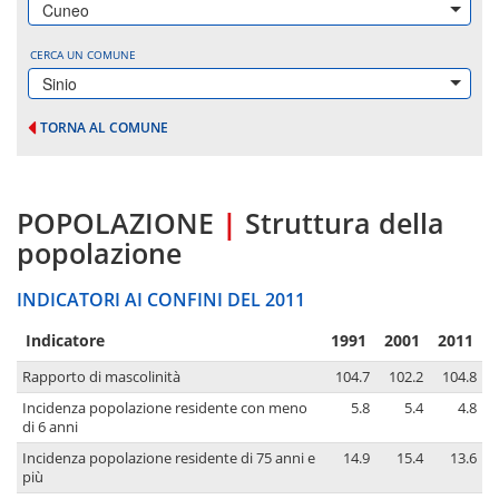
Cuneo
CERCA UN COMUNE
Sinio
TORNA AL COMUNE
POPOLAZIONE
|
Struttura della
popolazione
INDICATORI AI CONFINI DEL 2011
Indicatore
1991
2001
2011
Rapporto di mascolinità
104.7
102.2
104.8
Incidenza popolazione residente con meno
5.8
5.4
4.8
di 6 anni
Incidenza popolazione residente di 75 anni e
14.9
15.4
13.6
più