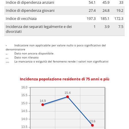
Indice di dipendenza anziani
54.1
45.9
33
Indice di dipendenza giovani
27.4
24.8
19.2
Indice di vecchiaia
197.3
185.1
172.3
Incidenza dei separati legalmente e dei
1
3.9
7.5
divorziati
-
Indicatore non applicabile per valore nullo o poco significativo del
denominatore
..
Dato non ancora disponibile
...
Dato non rilevato
....
La mancanza o esiguità del fenomeno rende i valori non significativi
Incidenza popolazione residente di 75 anni e più
16.0
15.4
15.5
14.9
15.0
14.5
14.0
13.6
13.5