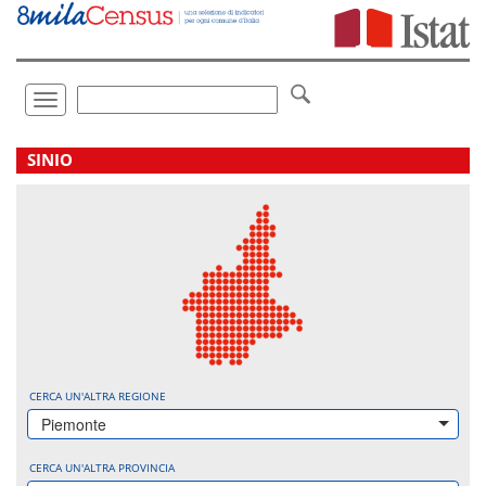
Vai
direttamente
a:
Contenuto
Ricerca
Toggle
navigation
.
SINIO
CERCA UN'ALTRA REGIONE
Piemonte
CERCA UN'ALTRA PROVINCIA