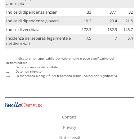
anni e più
Indice di dipendenza anziani
33
37.1
32
Indice di dipendenza giovani
19.2
20.4
21.5
Indice di vecchiaia
172.3
182.3
148.7
Incidenza dei separati legalmente e
7.5
7
5.4
dei divorziati
-
Indicatore non applicabile per valore nullo o poco significativo del
denominatore
..
Dato non ancora disponibile
...
Dato non rilevato
....
La mancanza o esiguità del fenomeno rende i valori non significativi
Contatti
Privacy
Note Legali