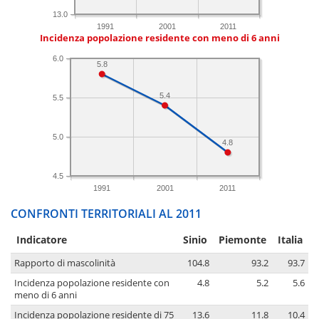
13.0
1991
2001
2011
Incidenza popolazione residente con meno di 6 anni
6.0
5.8
5.4
5.5
5.0
4.8
4.5
1991
2001
2011
CONFRONTI TERRITORIALI AL 2011
Indicatore
Sinio
Piemonte
Italia
Rapporto di mascolinità
104.8
93.2
93.7
Incidenza popolazione residente con
4.8
5.2
5.6
meno di 6 anni
Incidenza popolazione residente di 75
13.6
11.8
10.4