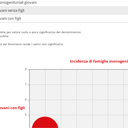
onogenitoriali giovani
ani senza figli
ani con figli
bile per valore nullo o poco significativo del denominatore
nibile
 del fenomeno rende i valori non significativi
Incidenza di famiglie monogeni
8
7
6
ovani con figli
5