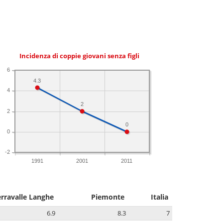
Incidenza di coppie giovani senza figli
6
4.3
4
2
2
0
0
-2
1991
2001
2011
erravalle Langhe
Piemonte
Italia
6.9
8.3
7