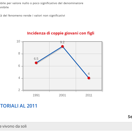
bile per valore nullo o poco significativo del denominatore
nibile
 del fenomeno rende i valori non significativi
Incidenza di coppie giovani con figli
10
9.2
8
6.5
6
4
4
2
1991
2001
2011
TORIALI AL 2011
S
e vivono da soli