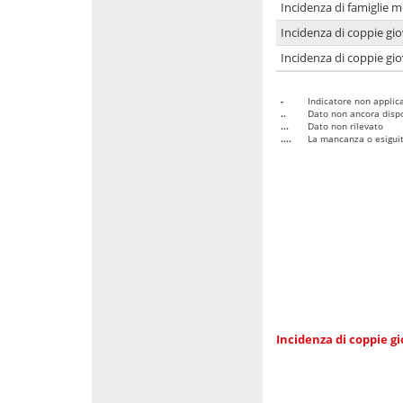
Incidenza di famiglie m
Incidenza di coppie giov
Incidenza di coppie giov
-
Indicatore non applica
..
Dato non ancora dispo
...
Dato non rilevato
....
La mancanza o esiguità
Incidenza di coppie gi