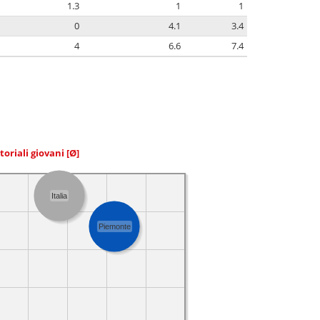
1.3
1
1
0
4.1
3.4
4
6.6
7.4
toriali giovani
[Ø]
Italia
Piemonte