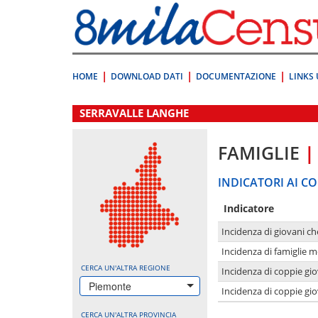
Vai
direttamente
a:
Contenuto
Ricerca
HOME
DOWNLOAD DATI
DOCUMENTAZIONE
LINKS 
.
SERRAVALLE LANGHE
FAMIGLIE
|
INDICATORI AI CO
Indicatore
Incidenza di giovani ch
Incidenza di famiglie m
CERCA UN'ALTRA REGIONE
Incidenza di coppie giov
Piemonte
Incidenza di coppie giov
CERCA UN'ALTRA PROVINCIA